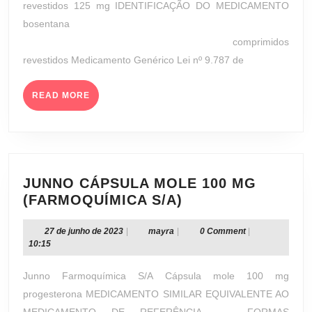
revestidos 125 mg IDENTIFICAÇÃO DO MEDICAMENTO
CILAG
bosentana
FARMAC
comprimidos
LTDA.)
revestidos Medicamento Genérico Lei nº 9.787 de
READ
READ MORE
MORE
JUNNO CÁPSULA MOLE 100 MG
JUNNO
(FARMOQUÍMICA S/A)
CÁPSULA
MOLE
27
mayra
27 de junho de 2023
|
mayra
|
0 Comment
|
de
10:15
100
junho
MG
de
Junno Farmoquímica S/A Cápsula mole 100 mg
(FARMOQUÍMICA
2023
progesterona MEDICAMENTO SIMILAR EQUIVALENTE AO
S/A)