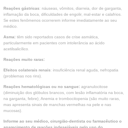
Reações gástricas
: náuseas, vômitos, diarreia, dor de garganta,
inflamação da boca, dificuldades de engolir, mal-estar e calafrios.
Se estes fenômenos ocorrerem informe imediatamente ao seu
médico.
Asma:
têm sido reportados casos de crise asmática,
particularmente em pacientes com intolerância ao ácido
acetilsalicílico.
Reações muito raras:
Efeitos colaterais renais
: insuficiência renal aguda, nefropatia
(problemas nos rins).
Reações hematológicas ou no sangue:
agranulocitose
(diminuição dos glóbulos brancos, com lesão inflamatória na boca,
na garganta, febre); Anemia e trombocitopenia (são muito raras,
mas apresenta sinais de manchas vermelhas na pele e nas
mucosas).
Informe ao seu médico, cirurgião-dentista ou farmacêutico o
aparecimento de reações indesejáveis pelo uso do