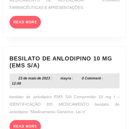
MEDICAMENTO DE REFERÊNCIA FORMAS
FARMACÊUTICAS E APRESENTAÇÕES:
READ
READ MORE
MORE
BESILATO DE ANLODIPINO 10 MG
BESILATO
(EMS S/A)
DE
ANLODIPINO
23
mayra
23 de maio de 2023
|
mayra
|
0 Comment
|
de
12:48
10
maio
MG
de
besilato de anlodipino EMS S/A Comprimido 10 mg I –
(EMS
2023
IDENTIFICAÇÃO DO MEDICAMENTO besilato de
S/A)
anlodipino “Medicamento Genérico, Lei n°.
READ
READ MORE