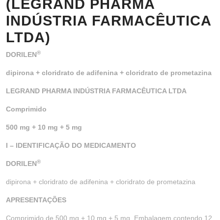
(LEGRAND PHARMA
INDÚSTRIA FARMACÊUTICA
LTDA)
®
DORILEN
dipirona + cloridrato de adifenina + cloridrato de prometazina
LEGRAND PHARMA INDÚSTRIA FARMACÊUTICA LTDA
Comprimido
500 mg + 10 mg + 5 mg
I – IDENTIFICAÇÃO DO MEDICAMENTO
®
DORILEN
dipirona + cloridrato de adifenina + cloridrato de prometazina
APRESENTAÇÕES
Comprimido de 500 mg + 10 mg + 5 mg. Embalagem contendo 12,