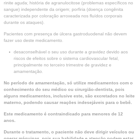
rinite aguda; história de agranulocitose (problemas específicos no
sangue) independente da origem; porfiria (doença congênita
caracterizada por coloração arroxeada nos fluídos corporais
durante os ataques).
Pacientes com presença de úlcera gastroduodenal não devem
fazer uso deste medicamento.
desaconselhável o seu uso durante a gravidez devido aos
riscos de efeitos sobre o sistema cardiovascular fetal,
principalmente no terceiro trimestre de gravidez e
amamentação.
No período de amamentação, só utilize medicamentos com o
conhecimento do seu médico ou cirurgião-dentista, pois
alguns medicamentos, inclusive este, são excretados no leite
materno, podendo causar reações indesejáveis para o bebê.
Este medicamento é contraindicado para menores de 12
anos.
Durante o tratamento, o paciente não deve dirigir veículos ou
operar máquinas, pois sua habilidade e atenção podem estar