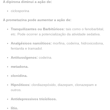
A dipirona diminui a ação de:
ciclosporina
A prometazina pode aumentar a ação de:
Tranquilizantes ou Barbitúricos:
tais como o fenobarbital,
etc. Pode ocorrer a potencialização da atividade sedativa.
Analgésicos narcóticos:
morfina, codeína, hidroxicodona,
fentanila e tramadol.
Antitussígenos:
codeína.
metadona.
clonidina.
Hipnóticos:
clordiazepóxido, diazepam, clonazepam e
outros.
Antidepressivos tricíclicos.
lítio.