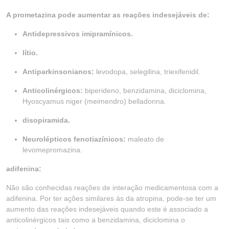
A prometazina pode aumentar as reações indesejáveis de:
Antidepressivos imipramínicos.
lítio.
Antiparkinsonianos:
levodopa, selegilina, triexifenidil.
Anticolinérgicos:
biperideno, benzidamina, diciclomina,
Hyoscyamus niger (meimendro) belladonna.
disopiramida.
Neurolépticos fenotiazínicos:
maleato de
levomepromazina.
adifenina:
Não são conhecidas reações de interação medicamentosa com a
adifenina. Por ter ações similares às da atropina, pode-se ter um
aumento das reações indesejáveis quando este é associado a
anticolinérgicos tais como a benzidamina, diciclomina o