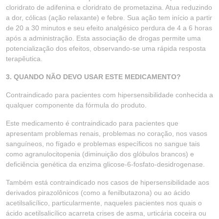
cloridrato de adifenina e cloridrato de prometazina. Atua reduzindo
a dor, cólicas (ação relaxante) e febre. Sua ação tem início a partir
de 20 a 30 minutos e seu efeito analgésico perdura de 4 a 6 horas
após a administração. Esta associação de drogas permite uma
potencialização dos efeitos, observando-se uma rápida resposta
terapêutica.
3. QUANDO NÃO DEVO USAR ESTE MEDICAMENTO?
Contraindicado para pacientes com hipersensibilidade conhecida a
qualquer componente da fórmula do produto.
Este medicamento é contraindicado para pacientes que
apresentam problemas renais, problemas no coração, nos vasos
sanguíneos, no fígado e problemas específicos no sangue tais
como agranulocitopenia (diminuição dos glóbulos brancos) e
deficiência genética da enzima glicose-6-fosfato-desidrogenase.
Também está contraindicado nos casos de hipersensibilidade aos
derivados pirazolônicos (como a fenilbutazona) ou ao ácido
acetilsalicílico, particularmente, naqueles pacientes nos quais o
ácido acetilsalicílico acarreta crises de asma, urticária coceira ou