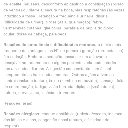
de apetite, náuseas, desconforto epigástrico e constipação (prisão
de ventre) ou diarreia, secura na boca, vias respiratórias (às vezes
induzindo a tosse), retenção e frequência urinária, disúria
(dificuldade de urinar), pirose (azia, queimação), febre,
vermelhidão cutânea, glaucoma, paralisia da pupila do globo
ocular, dores de cabeça, pele seca.
Reações de sonolência e dificuldades motoras:
o efeito mais
frequente dos antagonistas H1 de primeira geração (prometazina)
é a sedação. Embora a sedação possa ser um adjuvante
desejável no tratamento de alguns pacientes, ela pode interferir
nas atividades diurnas. A ingestão concomitante com álcool
compromete as habilidades motoras. Outras ações adversas
centrais incluem tontura, tinido (zumbido no ouvido), cansaço, falta
de coordenação, fadiga, visão borrada, diplopia (visão dupla),
euforia, nervosismo, insônia e tremores.
Reações raras:
Reações alérgicas:
choque anafilático (urticária/coceira, inchaço
dos lábios e olhos, congestão nasal tontura, dificuldade de
respirar).