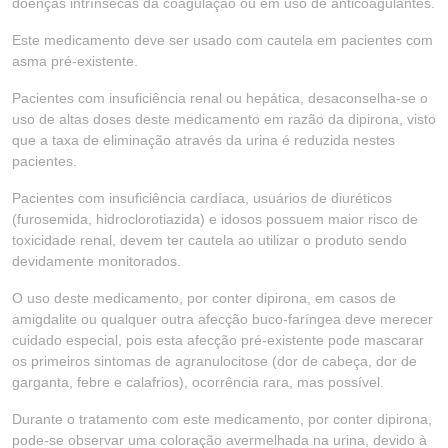
doenças intrínsecas da coagulação ou em uso de anticoagulantes.
Este medicamento deve ser usado com cautela em pacientes com
asma pré-existente.
Pacientes com insuficiência renal ou hepática, desaconselha-se o
uso de altas doses deste medicamento em razão da dipirona, visto
que a taxa de eliminação através da urina é reduzida nestes
pacientes.
Pacientes com insuficiência cardíaca, usuários de diuréticos
(furosemida, hidroclorotiazida) e idosos possuem maior risco de
toxicidade renal, devem ter cautela ao utilizar o produto sendo
devidamente monitorados.
O uso deste medicamento, por conter dipirona, em casos de
amigdalite ou qualquer outra afecção buco-faríngea deve merecer
cuidado especial, pois esta afecção pré-existente pode mascarar
os primeiros sintomas de agranulocitose (dor de cabeça, dor de
garganta, febre e calafrios), ocorrência rara, mas possível.
Durante o tratamento com este medicamento, por conter dipirona,
pode-se observar uma coloração avermelhada na urina, devido à