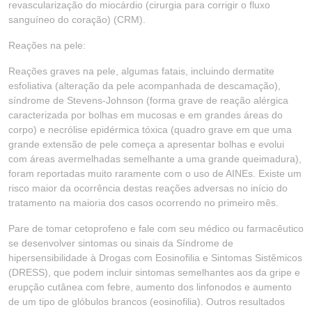
revascularização do miocárdio (cirurgia para corrigir o fluxo
sanguíneo do coração) (CRM).
Reações na pele:
Reações graves na pele, algumas fatais, incluindo dermatite
esfoliativa (alteração da pele acompanhada de descamação),
síndrome de Stevens-Johnson (forma grave de reação alérgica
caracterizada por bolhas em mucosas e em grandes áreas do
corpo) e necrólise epidérmica tóxica (quadro grave em que uma
grande extensão de pele começa a apresentar bolhas e evolui
com áreas avermelhadas semelhante a uma grande queimadura),
foram reportadas muito raramente com o uso de AINEs. Existe um
risco maior da ocorrência destas reações adversas no início do
tratamento na maioria dos casos ocorrendo no primeiro mês.
Pare de tomar cetoprofeno e fale com seu médico ou farmacêutico
se desenvolver sintomas ou sinais da Síndrome de
hipersensibilidade à Drogas com Eosinofilia e Sintomas Sistêmicos
(DRESS), que podem incluir sintomas semelhantes aos da gripe e
erupção cutânea com febre, aumento dos linfonodos e aumento
de um tipo de glóbulos brancos (eosinofilia). Outros resultados