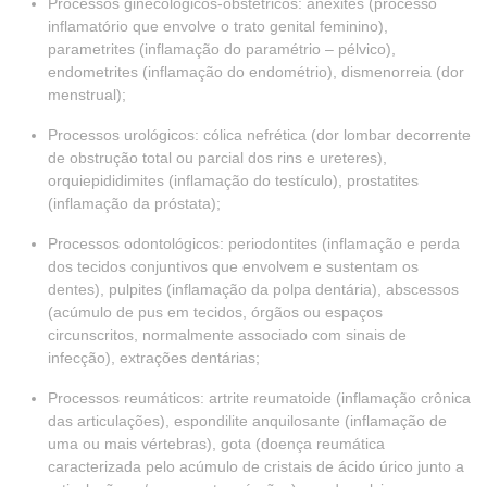
Processos ginecológicos-obstétricos: anexites (processo
inflamatório que envolve o trato genital feminino),
parametrites (inflamação do paramétrio – pélvico),
endometrites (inflamação do endométrio), dismenorreia (dor
menstrual);
Processos urológicos: cólica nefrética (dor lombar decorrente
de obstrução total ou parcial dos rins e ureteres),
orquiepididimites (inflamação do testículo), prostatites
(inflamação da próstata);
Processos odontológicos: periodontites (inflamação e perda
dos tecidos conjuntivos que envolvem e sustentam os
dentes), pulpites (inflamação da polpa dentária), abscessos
(acúmulo de pus em tecidos, órgãos ou espaços
circunscritos, normalmente associado com sinais de
infecção), extrações dentárias;
Processos reumáticos: artrite reumatoide (inflamação crônica
das articulações), espondilite anquilosante (inflamação de
uma ou mais vértebras), gota (doença reumática
caracterizada pelo acúmulo de cristais de ácido úrico junto a