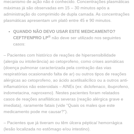
mecanismo de ação não é conhecido. Concentrações plasmáticas
máximas já são observadas em 15 – 30 minutos após a
administração do comprimido de dupla camada. As concentrações
plasmáticas apresentam um platô entre 45 e 90 minutos.
QUANDO NÃO DEVO USAR ESTE MEDICAMENTO?
®
CEFTFENPRO LP
não deve ser utilizado nos seguintes
casos:
– Pacientes com histórico de reações de hipersensibilidade
(alergia ou intolerância) ao cetoprofeno, como crises asmáticas
(doença pulmonar caracterizada pela contração das vias
respiratórias ocasionando falta de ar) ou outros tipos de reações
alérgicas ao cetoprofeno, ao ácido acetilsalicílico ou a outros anti-
inflamatórios não esteroidais – AINEs (ex: diclofenaco, ibuprofeno,
indometacina, naproxeno). Nestes pacientes foram relatados
casos de reações anafiláticas severas (reação alérgica grave e
imediata), raramente fatais (vide “Quais os males que este
medicamento pode me causar?”).
– Pacientes que já tiveram ou têm úlcera péptica/ hemorrágica
(lesão localizada no estômago e/ou intestino).