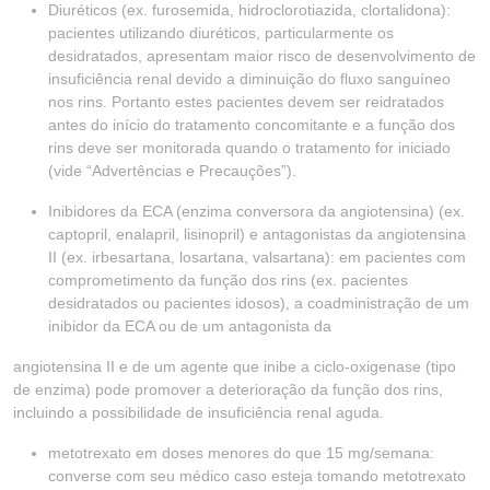
Diuréticos (ex. furosemida, hidroclorotiazida, clortalidona):
pacientes utilizando diuréticos, particularmente os
desidratados, apresentam maior risco de desenvolvimento de
insuficiência renal devido a diminuição do fluxo sanguíneo
nos rins. Portanto estes pacientes devem ser reidratados
antes do início do tratamento concomitante e a função dos
rins deve ser monitorada quando o tratamento for iniciado
(vide “Advertências e Precauções”).
Inibidores da ECA (enzima conversora da angiotensina) (ex.
captopril, enalapril, lisinopril) e antagonistas da angiotensina
II (ex. irbesartana, losartana, valsartana): em pacientes com
comprometimento da função dos rins (ex. pacientes
desidratados ou pacientes idosos), a coadministração de um
inibidor da ECA ou de um antagonista da
angiotensina II e de um agente que inibe a ciclo-oxigenase (tipo
de enzima) pode promover a deterioração da função dos rins,
incluindo a possibilidade de insuficiência renal aguda.
metotrexato em doses menores do que 15 mg/semana:
converse com seu médico caso esteja tomando metotrexato