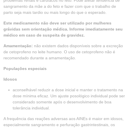
problemas renais e cardíacos no feto. Pode afetar tendência de
sangramento da mãe a do feto e fazer com que o trabalho de
parto seja mais tardio ou mais longo do que o esperado.
Este medicamento não deve ser utilizado por mulheres
grávidas sem orientação médica. Informe imediatamente seu
médico em caso de suspeita de gravidez.
Amamentação:
não existem dados disponíveis sobre a excreção
de cetoprofeno no leite humano. O uso de cetoprofeno não é
recomendado durante a amamentação.
Populações especiais
Idosos
aconselhável reduzir a dose inicial e manter o tratamento na
dose mínima eficaz. Um ajuste posológico individual pode ser
considerado somente após o desenvolvimento de boa
tolerância individual.
A frequência das reações adversas aos AINEs é maior em idosos,
especialmente sangramento e perfuração gastrintestinais, os