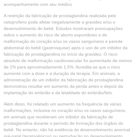
acompanhamento com seu médico.
A restrição da fabricação de prostaglandina realizada pelo
cetoprofeno pode afetar negativamente a gravidez e/ou o
desenvolvimento do bebê. Estudos mostraram preocupações
sobre o aumento do risco de aborto espontâneo e de
malformação do coração e/ou os vasos sanguíneos e parede
abdominal do bebê (gastrosquise) após o uso de um inibidor da
fabricação de prostaglandina no início da gravidez. O risco
absoluto de malformação cardiovascular foi aumentado de menos
de 1% para aproximadamente 1,5%. Acredita-se que o risco
aumente com a dose e a duração da terapia. Em animais, a
administração de um inibidor da fabricação de prostaglandina
demonstrou resultar em aumento da perda antes e depois da
implantação do embrião e da letalidade do embrião/feto.
Além disso, foi relatado um aumento na frequência de várias
malformações, inclusive no coração e/ou os vasos sanguíneos,
em animais que receberam um inibidor da fabricação de
prostaglandina durante o período de formação dos órgãos do
bebê. No entanto, não há evidência de desenvolvimento anormal
pré-natal (teratogênicos) ou perturbação no desenvolvimento