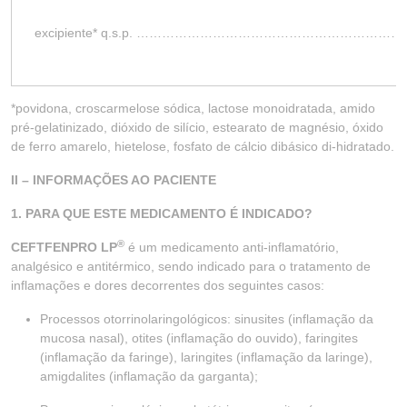
excipiente* q.s.p. …………………………………………
*povidona, croscarmelose sódica, lactose monoidratada, amido
pré-gelatinizado, dióxido de silício, estearato de magnésio, óxido
de ferro amarelo, hietelose, fosfato de cálcio dibásico di-hidratado.
II – INFORMAÇÕES AO PACIENTE
1. PARA QUE ESTE MEDICAMENTO É INDICADO?
®
CEFTFENPRO LP
é um medicamento anti-inflamatório,
analgésico e antitérmico, sendo indicado para o tratamento de
inflamações e dores decorrentes dos seguintes casos:
Processos otorrinolaringológicos: sinusites (inflamação da
mucosa nasal), otites (inflamação do ouvido), faringites
(inflamação da faringe), laringites (inflamação da laringe),
amigdalites (inflamação da garganta);