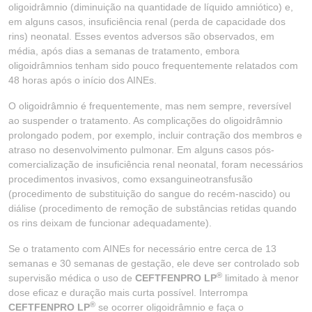
oligoidrâmnio (diminuição na quantidade de líquido amniótico) e,
em alguns casos, insuficiência renal (perda de capacidade dos
rins) neonatal. Esses eventos adversos são observados, em
média, após dias a semanas de tratamento, embora
oligoidrâmnios tenham sido pouco frequentemente relatados com
48 horas após o início dos AINEs.
O oligoidrâmnio é frequentemente, mas nem sempre, reversível
ao suspender o tratamento. As complicações do oligoidrâmnio
prolongado podem, por exemplo, incluir contração dos membros e
atraso no desenvolvimento pulmonar. Em alguns casos pós-
comercialização de insuficiência renal neonatal, foram necessários
procedimentos invasivos, como exsanguineotransfusão
(procedimento de substituição do sangue do recém-nascido) ou
diálise (procedimento de remoção de substâncias retidas quando
os rins deixam de funcionar adequadamente).
Se o tratamento com AINEs for necessário entre cerca de 13
semanas e 30 semanas de gestação, ele deve ser controlado sob
®
supervisão médica o uso de
CEFTFENPRO LP
limitado à menor
dose eficaz e duração mais curta possível. Interrompa
®
CEFTFENPRO LP
se ocorrer oligoidrâmnio e faça o