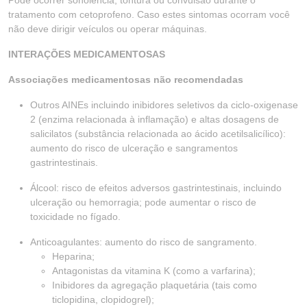
Pode ocorrer sonolência, tontura ou convulsão durante o
tratamento com cetoprofeno. Caso estes sintomas ocorram você
não deve dirigir veículos ou operar máquinas.
INTERAÇÕES MEDICAMENTOSAS
Associações medicamentosas não recomendadas
Outros AINEs incluindo inibidores seletivos da ciclo-oxigenase
2 (enzima relacionada à inflamação) e altas dosagens de
salicilatos (substância relacionada ao ácido acetilsalicílico):
aumento do risco de ulceração e sangramentos
gastrintestinais.
Álcool: risco de efeitos adversos gastrintestinais, incluindo
ulceração ou hemorragia; pode aumentar o risco de
toxicidade no fígado.
Anticoagulantes: aumento do risco de sangramento.
Heparina;
Antagonistas da vitamina K (como a varfarina);
Inibidores da agregação plaquetária (tais como
ticlopidina, clopidogrel);