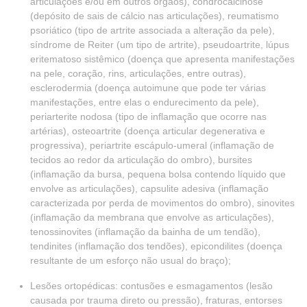
articulações e/ou em outros órgãos), condrocalcinose
(depósito de sais de cálcio nas articulações), reumatismo
psoriático (tipo de artrite associada a alteração da pele),
síndrome de Reiter (um tipo de artrite), pseudoartrite, lúpus
eritematoso sistêmico (doença que apresenta manifestações
na pele, coração, rins, articulações, entre outras),
esclerodermia (doença autoimune que pode ter várias
manifestações, entre elas o endurecimento da pele),
periarterite nodosa (tipo de inflamação que ocorre nas
artérias), osteoartrite (doença articular degenerativa e
progressiva), periartrite escápulo-umeral (inflamação de
tecidos ao redor da articulação do ombro), bursites
(inflamação da bursa, pequena bolsa contendo líquido que
envolve as articulações), capsulite adesiva (inflamação
caracterizada por perda de movimentos do ombro), sinovites
(inflamação da membrana que envolve as articulações),
tenossinovites (inflamação da bainha de um tendão),
tendinites (inflamação dos tendões), epicondilites (doença
resultante de um esforço não usual do braço);
Lesões ortopédicas: contusões e esmagamentos (lesão
causada por trauma direto ou pressão), fraturas, entorses