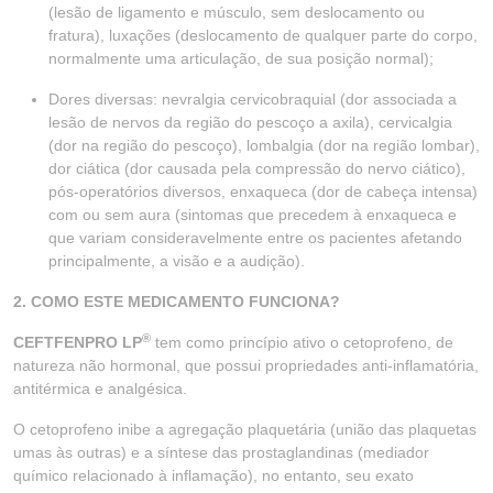
(lesão de ligamento e músculo, sem deslocamento ou
fratura), luxações (deslocamento de qualquer parte do corpo,
normalmente uma articulação, de sua posição normal);
Dores diversas: nevralgia cervicobraquial (dor associada a
lesão de nervos da região do pescoço a axila), cervicalgia
(dor na região do pescoço), lombalgia (dor na região lombar),
dor ciática (dor causada pela compressão do nervo ciático),
pós-operatórios diversos, enxaqueca (dor de cabeça intensa)
com ou sem aura (sintomas que precedem à enxaqueca e
que variam consideravelmente entre os pacientes afetando
principalmente, a visão e a audição).
2. COMO ESTE MEDICAMENTO FUNCIONA?
®
CEFTFENPRO LP
tem como princípio ativo o cetoprofeno, de
natureza não hormonal, que possui propriedades anti-inflamatória,
antitérmica e analgésica.
O cetoprofeno inibe a agregação plaquetária (união das plaquetas
umas às outras) e a síntese das prostaglandinas (mediador
químico relacionado à inflamação), no entanto, seu exato