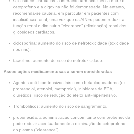
Glicosídeos cardíacos: a interação farmacocinética entre o
cetoprofeno e a digoxina não foi demonstrada. No entanto,
recomenda-se cautela, em particular em pacientes com
insuficiência renal, uma vez que os AINEs podem reduzir a
função renal e diminuir o “clearance” (eliminação) renal dos
glicosídeos cardíacos.
ciclosporina: aumento do risco de nefrotoxicidade (toxicidade
nos rins).
tacrolimo: aumento do risco de nefrotoxicidade.
Associações medicamentosas a serem consideradas
Agentes anti-hipertensivos tais como betabloqueadores (ex.
propranolol, atenolol, metoprolol), inibidores da ECA,
diuréticos: risco de redução do efeito anti-hipertensivo.
Trombolíticos: aumento do risco de sangramento.
probenecida: a administração concomitante com probenecida
pode reduzir acentuadamente a eliminação do cetoprofeno
do plasma (“clearance”).