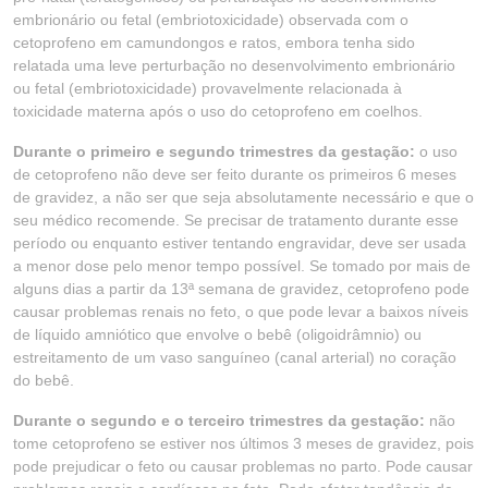
embrionário ou fetal (embriotoxicidade) observada com o
cetoprofeno em camundongos e ratos, embora tenha sido
relatada uma leve perturbação no desenvolvimento embrionário
ou fetal (embriotoxicidade) provavelmente relacionada à
toxicidade materna após o uso do cetoprofeno em coelhos.
Durante o primeiro e segundo trimestres da gestação:
o uso
de cetoprofeno não deve ser feito durante os primeiros 6 meses
de gravidez, a não ser que seja absolutamente necessário e que o
seu médico recomende. Se precisar de tratamento durante esse
período ou enquanto estiver tentando engravidar, deve ser usada
a menor dose pelo menor tempo possível. Se tomado por mais de
alguns dias a partir da 13ª semana de gravidez, cetoprofeno pode
causar problemas renais no feto, o que pode levar a baixos níveis
de líquido amniótico que envolve o bebê (oligoidrâmnio) ou
estreitamento de um vaso sanguíneo (canal arterial) no coração
do bebê.
Durante o segundo e o terceiro trimestres da gestação:
não
tome cetoprofeno se estiver nos últimos 3 meses de gravidez, pois
pode prejudicar o feto ou causar problemas no parto. Pode causar