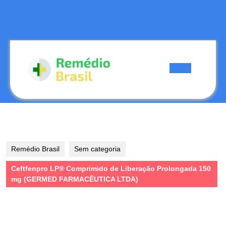
Skip
to
content
Skip
to
content
Open
Button
Remédio Brasil
Sem categoria
Ceftfenpro LP® Comprimido de Liberação Prolongada 150
mg (GERMED FARMACÊUTICA LTDA)