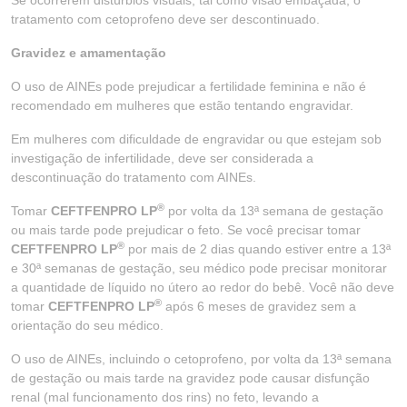
Se ocorrerem distúrbios visuais, tal como visão embaçada, o
tratamento com cetoprofeno deve ser descontinuado.
Gravidez e amamentação
O uso de AINEs pode prejudicar a fertilidade feminina e não é
recomendado em mulheres que estão tentando engravidar.
Em mulheres com dificuldade de engravidar ou que estejam sob
investigação de infertilidade, deve ser considerada a
descontinuação do tratamento com AINEs.
®
Tomar
CEFTFENPRO LP
por volta da 13ª semana de gestação
ou mais tarde pode prejudicar o feto. Se você precisar tomar
®
CEFTFENPRO LP
por mais de 2 dias quando estiver entre a 13ª
e 30ª semanas de gestação, seu médico pode precisar monitorar
a quantidade de líquido no útero ao redor do bebê. Você não deve
®
tomar
CEFTFENPRO LP
após 6 meses de gravidez sem a
orientação do seu médico.
O uso de AINEs, incluindo o cetoprofeno, por volta da 13ª semana
de gestação ou mais tarde na gravidez pode causar disfunção
renal (mal funcionamento dos rins) no feto, levando a