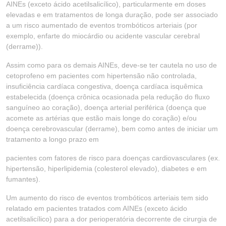
AINEs (exceto ácido acetilsalicílico), particularmente em doses
elevadas e em tratamentos de longa duração, pode ser associado
a um risco aumentado de eventos trombóticos arteriais (por
exemplo, enfarte do miocárdio ou acidente vascular cerebral
(derrame)).
Assim como para os demais AINEs, deve-se ter cautela no uso de
cetoprofeno em pacientes com hipertensão não controlada,
insuficiência cardíaca congestiva, doença cardíaca isquêmica
estabelecida (doença crônica ocasionada pela redução do fluxo
sanguíneo ao coração), doença arterial periférica (doença que
acomete as artérias que estão mais longe do coração) e/ou
doença cerebrovascular (derrame), bem como antes de iniciar um
tratamento a longo prazo em
pacientes com fatores de risco para doenças cardiovasculares (ex.
hipertensão, hiperlipidemia (colesterol elevado), diabetes e em
fumantes).
Um aumento do risco de eventos trombóticos arteriais tem sido
relatado em pacientes tratados com AINEs (exceto ácido
acetilsalicílico) para a dor perioperatória decorrente de cirurgia de