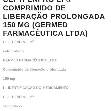
COMPRIMIDO DE
LIBERAÇÃO PROLONGADA
150 MG (GERMED
FARMACÊUTICA LTDA)
®
CEFTFENPRO LP
cetoprofeno
GERMED FARMACÊUTICA LTDA
Comprimido de liberação prolongada
150 mg
I – IDENTIFICAÇÃO DO MEDICAMENTO
®
CEFTFENPRO LP
cetoprofeno