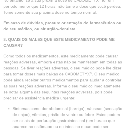
No entanto, se a sua próxima dose de CABOMETYX
for em
período menor que 12 horas, não tome a dose que você perdeu.
Tome somente sua próxima dose no tempo normal.
Em caso de dúvidas, procure orientação do farmacêutico ou
de seu médico, ou cirurgião-dentista.
8. QUAIS OS MALES QUE ESTE MEDICAMENTO PODE ME
CAUSAR?
Como todos os medicamentos, este medicamento pode causar
reações adversas, embora estas não se manifestem em todas as
pessoas. Se tiver reações adversas, o seu médico pode lhe dizer
®
para tomar doses mais baixas de CABOMETYX
. O seu médico
pode ainda receitar outros medicamentos para ajudar a controlar
as suas reações adversas. Informe o seu médico imediatamente
se notar alguma das seguintes reações adversas, pois pode
precisar de assistência médica urgente:
Sintomas como dor abdominal (barriga), náuseas (sensação
de enjoo), vômitos, prisão de ventre ou febre. Estes podem
ser sinais de perfuração gastrointestinal (um buraco que
aparece no estômago ou no intestino e que pode ser