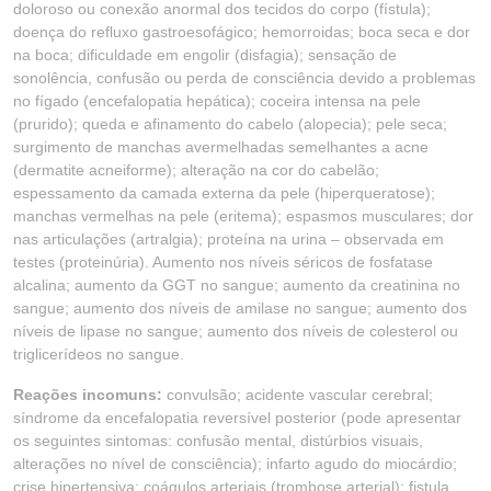
doloroso ou conexão anormal dos tecidos do corpo (fístula);
doença do refluxo gastroesofágico; hemorroidas; boca seca e dor
na boca; dificuldade em engolir (disfagia); sensação de
sonolência, confusão ou perda de consciência devido a problemas
no fígado (encefalopatia hepática); coceira intensa na pele
(prurido); queda e afinamento do cabelo (alopecia); pele seca;
surgimento de manchas avermelhadas semelhantes a acne
(dermatite acneiforme); alteração na cor do cabelão;
espessamento da camada externa da pele (hiperqueratose);
manchas vermelhas na pele (eritema); espasmos musculares; dor
nas articulações (artralgia); proteína na urina – observada em
testes (proteinúria). Aumento nos níveis séricos de fosfatase
alcalina; aumento da GGT no sangue; aumento da creatinina no
sangue; aumento dos níveis de amilase no sangue; aumento dos
níveis de lipase no sangue; aumento dos níveis de colesterol ou
triglicerídeos no sangue.
Reações incomuns:
convulsão; acidente vascular cerebral;
síndrome da encefalopatia reversível posterior (pode apresentar
os seguintes sintomas: confusão mental, distúrbios visuais,
alterações no nível de consciência); infarto agudo do miocárdio;
crise hipertensiva; coágulos arteriais (trombose arterial); fistula