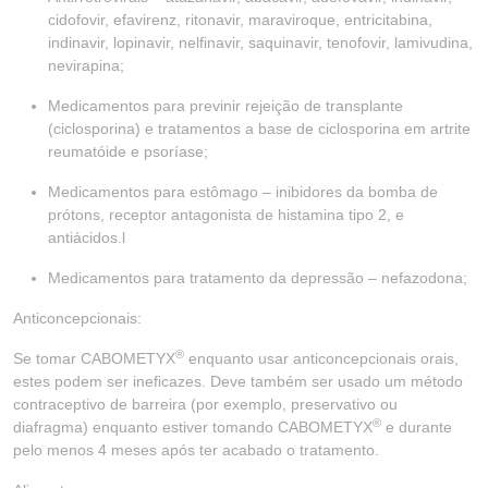
cidofovir, efavirenz, ritonavir, maraviroque, entricitabina,
indinavir, lopinavir, nelfinavir, saquinavir, tenofovir, lamivudina,
nevirapina;
Medicamentos para previnir rejeição de transplante
(ciclosporina) e tratamentos a base de ciclosporina em artrite
reumatóide e psoríase;
Medicamentos para estômago – inibidores da bomba de
prótons, receptor antagonista de histamina tipo 2, e
antiácidos.l
Medicamentos para tratamento da depressão – nefazodona;
Anticoncepcionais:
®
Se tomar CABOMETYX
enquanto usar anticoncepcionais orais,
estes podem ser ineficazes. Deve também ser usado um método
contraceptivo de barreira (por exemplo, preservativo ou
®
diafragma) enquanto estiver tomando CABOMETYX
e durante
pelo menos 4 meses após ter acabado o tratamento.