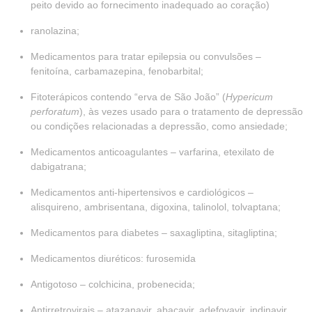
peito devido ao fornecimento inadequado ao coração)
ranolazina;
Medicamentos para tratar epilepsia ou convulsões –
fenitoína, carbamazepina, fenobarbital;
Fitoterápicos contendo “erva de São João” (
Hypericum
perforatum
), às vezes usado para o tratamento de depressão
ou condições relacionadas a depressão, como ansiedade;
Medicamentos anticoagulantes – varfarina, etexilato de
dabigatrana;
Medicamentos anti-hipertensivos e cardiológicos –
alisquireno, ambrisentana, digoxina, talinolol, tolvaptana;
Medicamentos para diabetes – saxagliptina, sitagliptina;
Medicamentos diuréticos: furosemida
Antigotoso – colchicina, probenecida;
Antirretrovirais – atazanavir, abacavir, adefovavir, indinavir,