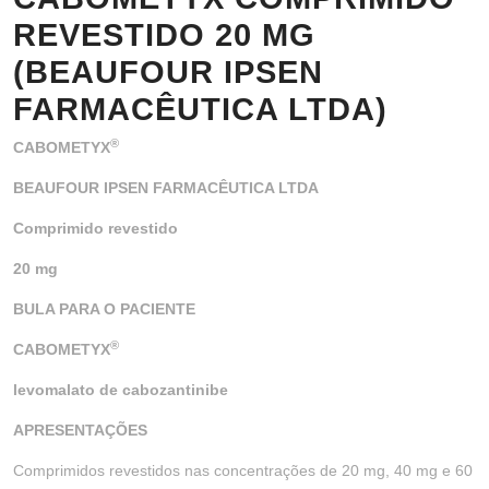
REVESTIDO 20 MG
(BEAUFOUR IPSEN
FARMACÊUTICA LTDA)
®
CABOMETYX
BEAUFOUR IPSEN FARMACÊUTICA LTDA
Comprimido revestido
20 mg
BULA PARA O PACIENTE
®
CABOMETYX
levomalato de cabozantinibe
APRESENTAÇÕES
Comprimidos revestidos nas concentrações de 20 mg, 40 mg e 60