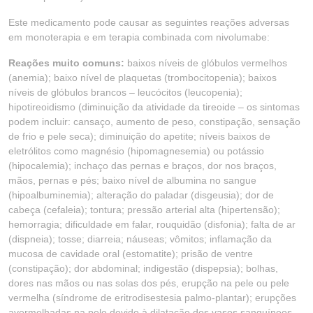
Este medicamento pode causar as seguintes reações adversas
em monoterapia e em terapia combinada com nivolumabe:
Reações muito comuns:
baixos níveis de glóbulos vermelhos
(anemia); baixo nível de plaquetas (trombocitopenia); baixos
níveis de glóbulos brancos – leucócitos (leucopenia);
hipotireoidismo (diminuição da atividade da tireoide – os sintomas
podem incluir: cansaço, aumento de peso, constipação, sensação
de frio e pele seca); diminuição do apetite; níveis baixos de
eletrólitos como magnésio (hipomagnesemia) ou potássio
(hipocalemia); inchaço das pernas e braços, dor nos braços,
mãos, pernas e pés; baixo nível de albumina no sangue
(hipoalbuminemia); alteração do paladar (disgeusia); dor de
cabeça (cefaleia); tontura; pressão arterial alta (hipertensão);
hemorragia; dificuldade em falar, rouquidão (disfonia); falta de ar
(dispneia); tosse; diarreia; náuseas; vômitos; inflamação da
mucosa de cavidade oral (estomatite); prisão de ventre
(constipação); dor abdominal; indigestão (dispepsia); bolhas,
dores nas mãos ou nas solas dos pés, erupção na pele ou pele
vermelha (síndrome de eritrodisestesia palmo-plantar); erupções
avermelhadas na pele devido à dilatação dos vasos sanguíneos