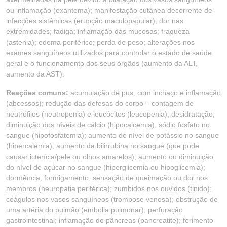
ou inflamação (exantema); manifestação cutânea decorrente de
infecções sistêmicas (erupção maculopapular); dor nas
extremidades; fadiga; inflamação das mucosas; fraqueza
(astenia); edema periférico; perda de peso; alterações nos
exames sanguíneos utilizados para controlar o estado de saúde
geral e o funcionamento dos seus órgãos (aumento da ALT,
aumento da AST).
Reações comuns:
acumulação de pus, com inchaço e inflamação
(abcessos); redução das defesas do corpo – contagem de
neutrófilos (neutropenia) e leucócitos (leucopenia); desidratação;
diminuição dos níveis de cálcio (hipocalcemia), sódio fosfato no
sangue (hipofosfatemia); aumento do nível de potássio no sangue
(hipercalemia); aumento da bilirrubina no sangue (que pode
causar icterícia/pele ou olhos amarelos); aumento ou diminuição
do nível de açúcar no sangue (hiperglicemia ou hipoglicemia);
dormência, formigamento, sensação de queimação ou dor nos
membros (neuropatia periférica); zumbidos nos ouvidos (tinido);
coágulos nos vasos sanguíneos (trombose venosa); obstrução de
uma artéria do pulmão (embolia pulmonar); perfuração
gastrointestinal; inflamação do pâncreas (pancreatite); ferimento