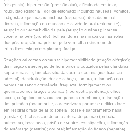
(disgeusia); hipertensão (pressão alta); dificuldade em falar,
rouquidão (disfonia); dor de estômago incluindo náuseas, vômitos,
indigestão, queimação, inchaço (dispepsia); dor abdominal;
diarreia; inflamação da mucosa de cavidade oral (estomatite);
erupção ou vermelhidão da pele (erupção cutânea); intensa
coceira na pele (prurido); bolhas, dores nas mãos ou nas solas
dos pés, erupção na pele ou pele vermelha (síndrome de
eritrodisestesia palmo-plantar); fadiga.
Reações adversas comuns:
hipersensibilidade (reação alérgica);
diminuição da secreção de hormônios produzidos pelas glândulas
suprarrenais – glândulas situadas acima dos rins (insuficiência
adrenal); desidratação; dor de cabeça; tontura; inflamação dos
nervos causando dormência, fraqueza, formigamento ou
queimação nos braços e pernas (neuropatia periférica); olhos
secos; coágulos nos vasos sanguíneos (trombose); inflamação
dos pulmões (pneumonite, caracterizada por tosse e dificuldade
em respirar); falta de ar (dispneia); tosse e sangramento nasal
(epistaxe); ); obstrução de uma artéria do pulmão (embolia
pulmonar); boca seca; prisão de ventre (constipação); inflamação
do estômago (gastrite); dor oral; inflamação do fígado (hepatite);