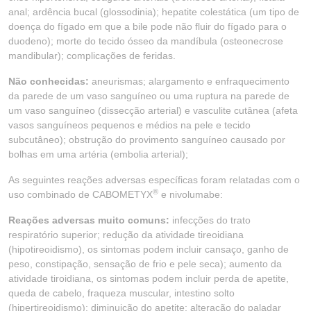
anal; ardência bucal (glossodinia); hepatite colestática (um tipo de
doença do fígado em que a bile pode não fluir do fígado para o
duodeno); morte do tecido ósseo da mandíbula (osteonecrose
mandibular); complicações de feridas.
Não conhecidas:
aneurismas; alargamento e enfraquecimento
da parede de um vaso sanguíneo ou uma ruptura na parede de
um vaso sanguíneo (dissecção arterial) e vasculite cutânea (afeta
vasos sanguíneos pequenos e médios na pele e tecido
subcutâneo); obstrução do provimento sanguíneo causado por
bolhas em uma artéria (embolia arterial);
As seguintes reações adversas específicas foram relatadas com o
®
uso combinado de CABOMETYX
e nivolumabe:
Reações adversas muito comuns:
infecções do trato
respiratório superior; redução da atividade tireoidiana
(hipotireoidismo), os sintomas podem incluir cansaço, ganho de
peso, constipação, sensação de frio e pele seca); aumento da
atividade tiroidiana, os sintomas podem incluir perda de apetite,
queda de cabelo, fraqueza muscular, intestino solto
(hipertireoidismo); diminuição do apetite; alteração do paladar