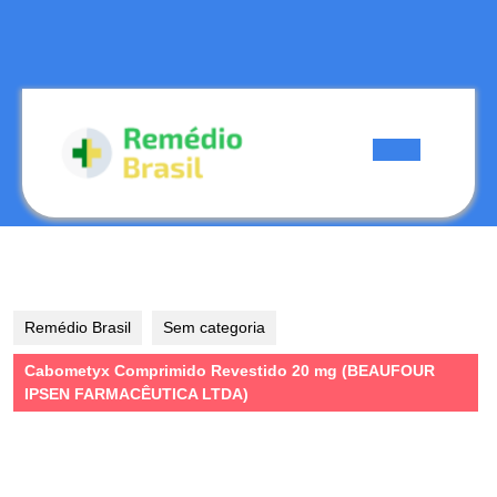
Skip
to
content
Skip
to
content
Open
Button
Remédio Brasil
Sem categoria
Cabometyx Comprimido Revestido 20 mg (BEAUFOUR
IPSEN FARMACÊUTICA LTDA)