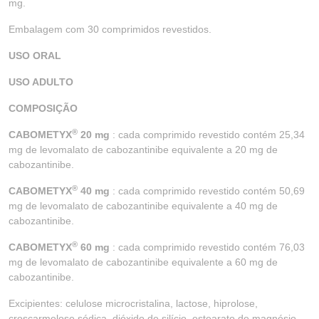
mg.
Embalagem com 30 comprimidos revestidos.
USO ORAL
USO ADULTO
COMPOSIÇÃO
®
CABOMETYX
20 mg
: cada comprimido revestido contém 25,34
mg de levomalato de cabozantinibe equivalente a 20 mg de
cabozantinibe.
®
CABOMETYX
40 mg
: cada comprimido revestido contém 50,69
mg de levomalato de cabozantinibe equivalente a 40 mg de
cabozantinibe.
®
CABOMETYX
60 mg
: cada comprimido revestido contém 76,03
mg de levomalato de cabozantinibe equivalente a 60 mg de
cabozantinibe.
Excipientes: celulose microcristalina, lactose, hiprolose,
croscarmelose sódica, dióxido de silício, estearato de magnésio,