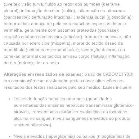
(uveíte); visão turva; fluido ao redor dos pulmões (derrame
pleural); inflamação do cólon (colite); inflamação do pâncreas
(pancreatite); perfuração intestinal; ; ardência bucal (glossodinia);
hemorroidas; doença de pele com manchas espessas de pele
vermelha, geralmente com escamas prateadas (psoríase);
erupção cutânea com coceira (urticária); fraqueza muscular, não
causada por exercícios (miopatia); morte do tecido ósseo da
mandíbula (osteonecrose mandibular); laceração dolorosa ou
conexão anormal dos tecidos em seu corpo (fístula); inflamação
do rim (nefrite); dor no peito.
Alterações em resultados de exames:
o uso de CABOMETYX®
em combinação com nivolumabe pode causar alterações nos
resultados dos testes realizados pelo seu médico. Esses incluem:
Testes de função hepática anormais (quantidades
aumentadas das enzimas hepáticas transaminase glutâmico-
pirúvica, transaminase glutâmico-oxalacética ou fosfatase
alcalina no sangue, níveis sanguíneos elevados do produto
residual bilirrubina);
Níveis elevados (hiperglicemia) ou baixos (hipoglicemia) de