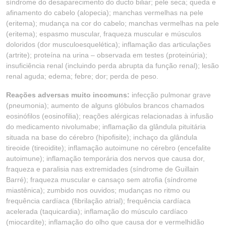
síndrome do desaparecimento do ducto biliar; pele seca; queda e
afinamento do cabelo (alopecia); manchas vermelhas na pele
(eritema); mudança na cor do cabelo; manchas vermelhas na pele
(eritema); espasmo muscular, fraqueza muscular e músculos
doloridos (dor musculoesquelética); inflamação das articulações
(artrite); proteína na urina – observada em testes (proteinúria);
insuficiência renal (incluindo perda abrupta da função renal); lesão
renal aguda; edema; febre; dor; perda de peso.
Reações adversas muito incomuns:
infecção pulmonar grave
(pneumonia); aumento de alguns glóbulos brancos chamados
eosinófilos (eosinofilia); reações alérgicas relacionadas à infusão
do medicamento nivolumabe; inflamação da glândula pituitária
situada na base do cérebro (hipofisite); inchaço da glândula
tireoide (tireoidite); inflamação autoimune no cérebro (encefalite
autoimune); inflamação temporária dos nervos que causa dor,
fraqueza e paralisia nas extremidades (síndrome de Guillain
Barré); fraqueza muscular e cansaço sem atrofia (síndrome
miastênica); zumbido nos ouvidos; mudanças no ritmo ou
frequência cardíaca (fibrilação atrial); frequência cardíaca
acelerada (taquicardia); inflamação do músculo cardíaco
(miocardite); inflamação do olho que causa dor e vermelhidão