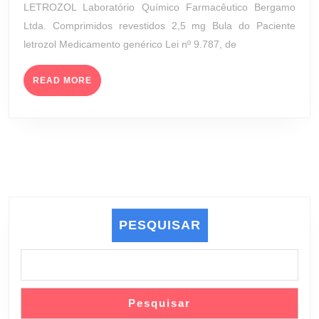
LETROZOL Laboratório Químico Farmacêutico Bergamo
(LA
2023
Ltda. Comprimidos revestidos 2,5 mg Bula do Paciente
QUÍ
letrozol Medicamento genérico Lei nº 9.787, de
FAR
BER
READ
LTDA
READ MORE
MORE
PESQUISAR
Pesquisar