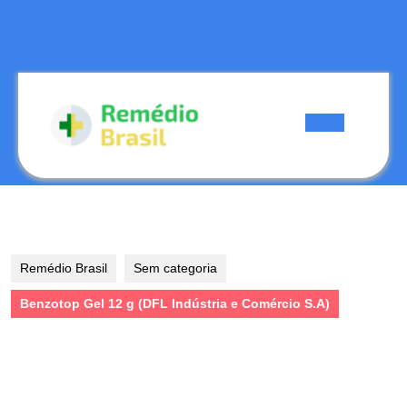
Skip
to
content
Skip
to
content
Open
Button
Remédio Brasil
Sem categoria
Benzotop Gel 12 g (DFL Indústria e Comércio S.A)