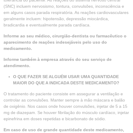
tolerância do paciente. As reações do sistema nervoso central
(SNC) incluem nervosismo, tontura, convulsões, inconsciência e
em alguns casos parada respiratória. As reações cardiovasculares
geralmente incluem: hipotensão, depressão miocárdica,
bradicardia e eventualmente parada cardíaca.
Informe ao seu médico, cirurgião-dentista ou farmacêutico o
aparecimento de reações indesejáveis pelo uso do
medicamento.
Informe também à empresa através do seu serviço de
atendimento.
O QUE FAZER SE ALGUÉM USAR UMA QUANTIDADE
MAIOR DO QUE A INDICADA DESTE MEDICAMENTO?
O tratamento do paciente consiste em assegurar a ventilação e
controlar as convulsões. Manter sempre à mão máscara e balão
de oxigênio. Nos casos onde houver convulsões, injetar de 5 a 15
mg de diazepam. Se houver fibrilação do músculo cardíaco, injetar
epinefrina em doses repetidas e bicarbonato de sódio.
Em caso de uso de grande quantidade deste medicamento,