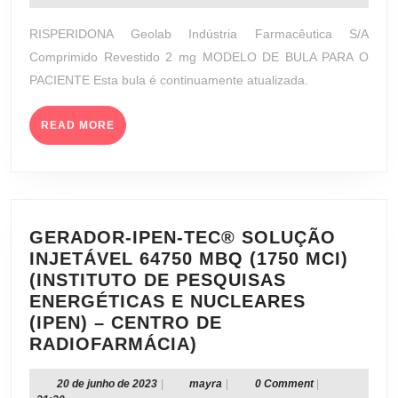
2
novembro
MG
de
RISPERIDONA Geolab Indústria Farmacêutica S/A
(GEOL
2023
Comprimido Revestido 2 mg MODELO DE BULA PARA O
INDÚS
PACIENTE Esta bula é continuamente atualizada.
FARMA
S/A)
READ
READ MORE
MORE
GERADOR-IPEN-TEC® SOLUÇÃO
INJETÁVEL 64750 MBQ (1750 MCI)
(INSTITUTO DE PESQUISAS
ENERGÉTICAS E NUCLEARES
(IPEN) – CENTRO DE
GERADOR-
RADIOFARMÁCIA)
IPEN-
TEC®
20
mayra
20 de junho de 2023
|
mayra
|
0 Comment
|