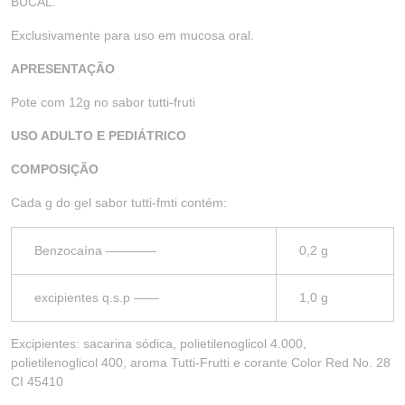
BUCAL.
Exclusivamente para uso em mucosa oral.
APRESENTAÇÃO
Pote com 12g no sabor tutti-fruti
USO ADULTO E PEDIÁTRICO
COMPOSIÇÃO
Cada g do gel sabor tutti-fmti contém:
Benzocaína ————
0,2 g
excipientes q.s.p ——
1,0 g
Excipientes: sacarina sódica, polietilenoglicol 4.000,
polietilenoglicol 400, aroma Tutti-Frutti e corante Color Red No. 28
CI 45410