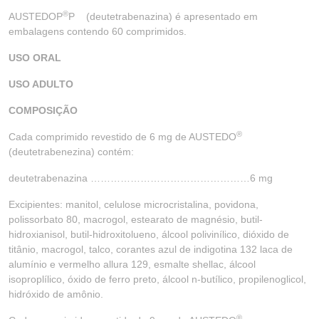
®
AUSTEDOP
P (deutetrabenazina) é apresentado em
embalagens contendo 60 comprimidos.
USO ORAL
USO ADULTO
COMPOSIÇÃO
®
Cada comprimido revestido de 6 mg de AUSTEDO
(deutetrabenezina) contém:
deutetrabenazina …………………………………………6 mg
Excipientes: manitol, celulose microcristalina, povidona,
polissorbato 80, macrogol, estearato de magnésio, butil-
hidroxianisol, butil-hidroxitolueno, álcool polivinílico, dióxido de
titânio, macrogol, talco, corantes azul de indigotina 132 laca de
alumínio e vermelho allura 129, esmalte shellac, álcool
isoproplílico, óxido de ferro preto, álcool n-butílico, propilenoglicol,
hidróxido de amônio.
®