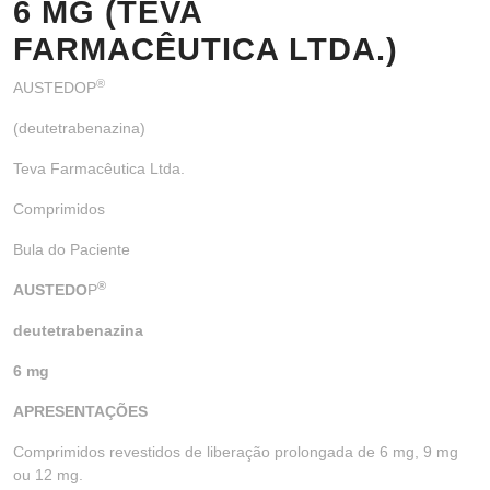
6 MG (TEVA
FARMACÊUTICA LTDA.)
®
AUSTEDOP
(deutetrabenazina)
Teva Farmacêutica Ltda.
Comprimidos
Bula do Paciente
®
AUSTEDO
P
deutetrabenazina
6 mg
APRESENTAÇÕES
Comprimidos revestidos de liberação prolongada de 6 mg, 9 mg
ou 12 mg.