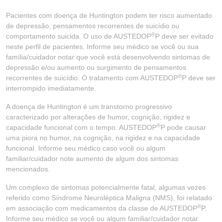
Pacientes com doença de Huntington podem ter risco aumentado
de depressão, pensamentos recorrentes de suicídio ou
®
comportamento suicida. O uso de AUSTEDOP
P deve ser evitado
neste perfil de pacientes. Informe seu médico se você ou sua
família/cuidador notar que você está desenvolvendo sintomas de
depressão e/ou aumento ou surgimento de pensamentos
®
recorrentes de suicídio. O tratamento com AUSTEDOP
P deve ser
interrompido imediatamente.
A doença de Huntington é um transtorno progressivo
caracterizado por alterações de humor, cognição, rigidez e
®
capacidade funcional com o tempo. AUSTEDOP
P pode causar
uma piora no humor, na cognição, na rigidez e na capacidade
funcional. Informe seu médico caso você ou algum
familiar/cuidador note aumento de algum dos sintomas
mencionados.
Um complexo de sintomas potencialmente fatal, algumas vezes
referido como Síndrome Neuroléptica Maligna (NMS), foi relatado
®
em associação com medicamentos da classe de AUSTEDOP
P.
Informe seu médico se você ou algum familiar/cuidador notar