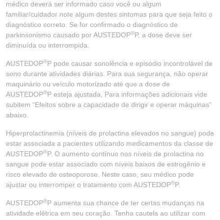
médico deverá ser informado caso você ou algum
familiar/cuidador note algum destes sintomas para que seja feito o
diagnóstico correto. Se for confirmado o diagnóstico de
®
parkinsonismo causado por AUSTEDOP
P, a dose deve ser
diminuída ou interrompida.
®
AUSTEDOP
P pode causar sonolência e episódio incontrolável de
sono durante atividades diárias. Para sua segurança, não operar
maquinário ou veículo motorizado até que a dose de
®
AUSTEDOP
P esteja ajustada. Para informações adicionais vide
subitem “Efeitos sobre a capacidade de dirigir e operar máquinas”
abaixo.
Hiperprolactinemia (níveis de prolactina elevados no sangue) pode
estar associada a pacientes utilizando medicamentos da classe de
®
AUSTEDOP
P. O aumento contínuo nos níveis de prolactina no
sangue pode estar associado com níveis baixos de estrogênio e
risco elevado de osteoporose. Neste caso, seu médico pode
®
ajustar ou interromper o tratamento com AUSTEDOP
P.
®
AUSTEDOP
P aumenta sua chance de ter certas mudanças na
atividade elétrica em seu coração. Tenha cautela ao utilizar com