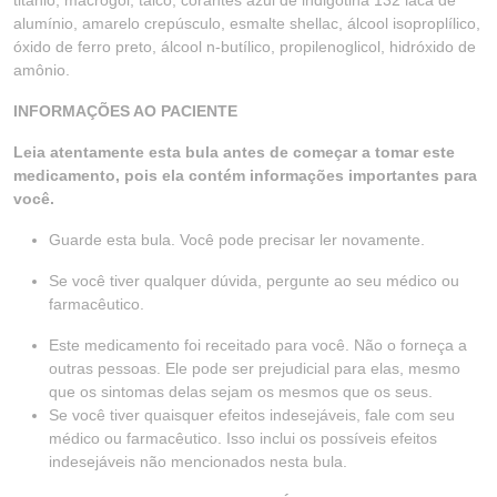
titânio, macrogol, talco, corantes azul de indigotina 132 laca de
alumínio, amarelo crepúsculo, esmalte shellac, álcool isoproplílico,
óxido de ferro preto, álcool n-butílico, propilenoglicol, hidróxido de
amônio.
INFORMAÇÕES AO PACIENTE
Leia atentamente esta bula antes de começar a tomar este
medicamento, pois ela contém informações importantes para
você.
Guarde esta bula. Você pode precisar ler novamente.
Se você tiver qualquer dúvida, pergunte ao seu médico ou
farmacêutico.
Este medicamento foi receitado para você. Não o forneça a
outras pessoas. Ele pode ser prejudicial para elas, mesmo
que os sintomas delas sejam os mesmos que os seus.
Se você tiver quaisquer efeitos indesejáveis, fale com seu
médico ou farmacêutico. Isso inclui os possíveis efeitos
indesejáveis não mencionados nesta bula.