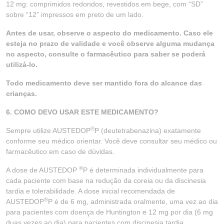
12 mg: comprimidos redondos, revestidos em bege, com “SD”
sobre “12” impressos em preto de um lado.
Antes de usar, observe o aspecto do medicamento. Caso ele
esteja no prazo de validade e você observe alguma mudança
no aspecto, consulte o farmacêutico para saber se poderá
utilizá-lo.
Todo medicamento deve ser mantido fora do alcance das
crianças.
6. COMO DEVO USAR ESTE MEDICAMENTO?
®
Sempre utilize AUSTEDOP
P (deutetrabenazina) exatamente
conforme seu médico orientar. Você deve consultar seu médico ou
farmacêutico em caso de dúvidas.
®
A dose de AUSTEDOP
P é determinada individualmente para
cada paciente com base na redução da coreia ou da discinesia
tardia e tolerabilidade. A dose inicial recomendada de
®
AUSTEDOP
P é de 6 mg, administrada oralmente, uma vez ao dia
para pacientes com doença de Huntington e 12 mg por dia (6 mg
duas vezes ao dia) para pacientes com discinesia tardia.