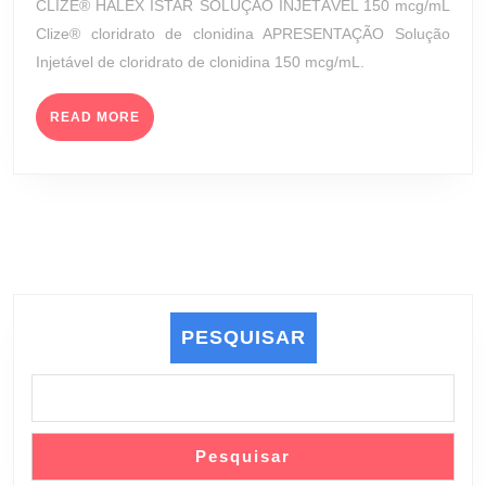
CLIZE® HALEX ISTAR SOLUÇÃO INJETÁVEL 150 mcg/mL
(HALEX
2023
Clize® cloridrato de clonidina APRESENTAÇÃO Solução
ISTAR)
Injetável de cloridrato de clonidina 150 mcg/mL.
READ
READ MORE
MORE
PESQUISAR
Pesquisar