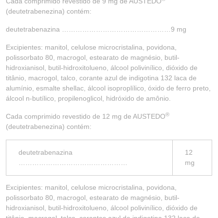
Cada comprimido revestido de 9 mg de AUSTEDO
(deutetrabenezina) contém:
deutetrabenazina …………………………………………9 mg
Excipientes: manitol, celulose microcristalina, povidona,
polissorbato 80, macrogol, estearato de magnésio, butil-
hidroxianisol, butil-hidroxitolueno, álcool polivinílico, dióxido de
titânio, macrogol, talco, corante azul de indigotina 132 laca de
alumínio, esmalte shellac, álcool isoproplílico, óxido de ferro preto,
álcool n-butílico, propilenoglicol, hidróxido de amônio.
®
Cada comprimido revestido de 12 mg de AUSTEDO
(deutetrabenezina) contém:
deutetrabenazina
12
…………………………………………
mg
Excipientes: manitol, celulose microcristalina, povidona,
polissorbato 80, macrogol, estearato de magnésio, butil-
hidroxianisol, butil-hidroxitolueno, álcool polivinílico, dióxido de