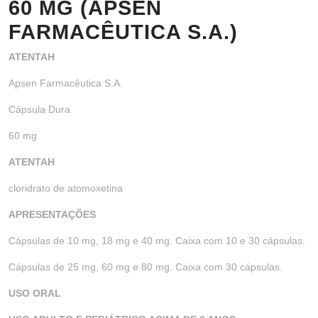
60 MG (APSEN
FARMACÊUTICA S.A.)
ATENTAH
Apsen Farmacêutica S.A.
Cápsula Dura
60 mg
ATENTAH
cloridrato de atomoxetina
APRESENTAÇÕES
Cápsulas de 10 mg, 18 mg e 40 mg. Caixa com 10 e 30 cápsulas.
Cápsulas de 25 mg, 60 mg e 80 mg. Caixa com 30 cápsulas.
USO ORAL