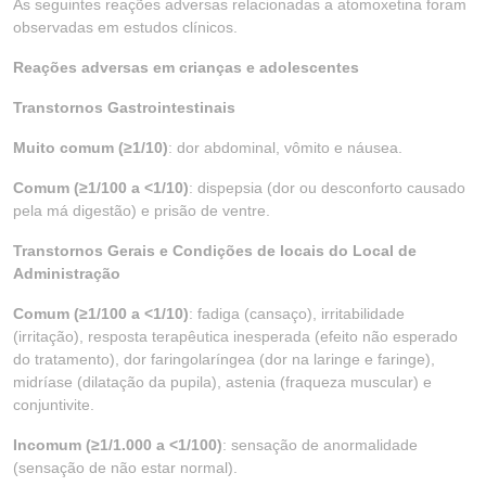
As seguintes reações adversas relacionadas a atomoxetina foram
observadas em estudos clínicos.
Reações adversas em crianças e adolescentes
Transtornos Gastrointestinais
Muito comum (≥1/10)
: dor abdominal, vômito e náusea.
Comum (≥1/100 a <1/10)
: dispepsia (dor ou desconforto causado
pela má digestão) e prisão de ventre.
Transtornos Gerais e Condições de locais do Local de
Administração
Comum (≥1/100 a <1/10)
: fadiga (cansaço), irritabilidade
(irritação), resposta terapêutica inesperada (efeito não esperado
do tratamento), dor faringolaríngea (dor na laringe e faringe),
midríase (dilatação da pupila), astenia (fraqueza muscular) e
conjuntivite.
Incomum (≥1/1.000 a <1/100)
: sensação de anormalidade
(sensação de não estar normal).