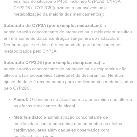
enzimas do citocromo P450, incluindo CYP1A2, CYP3A,
CYP2D6 e CYP2C9 (enzimas responsáveis pela
metabolização da maioria dos medicamentos);
Substrato do CYP3A (por exemplo, midazolam):
a
administração concomitante de atomoxetina e midazolam resultou
em um aumento da concentração sanguínea do midazolam.
Nenhum ajuste de dose é recomendado para medicamentos
metabolizados pelo CYP3A.
Substrato CYP2D6 (por exemplo, desipramina):
a
administração concomitante de atomoxetina e desipramina não
alterou a farmacocinética (atividade) da desipramina. Nenhum
ajuste de dose é recomendado para medicamentos metabolizados
pelo CYP2D6.
Álcool:
O consumo de álcool com a atomoxetina não alterou
os efeitos intoxicantes do álcool.
Metilfenidato:
a administração concomitante de
metilfenidato com atomoxetina não aumentou os efeitos
cardiovasculares além daqueles observados com
metilfenidato sozinho;