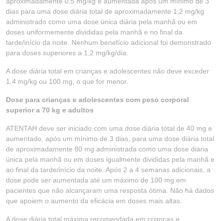
aproximadamente 0,5 mg/kg e aumentada após um mínimo de 3
dias para uma dose diária total de aproximadamente 1,2 mg/kg
administrado como uma dose única diária pela manhã ou em
doses uniformemente divididas pela manhã e no final da
tarde/início da noite. Nenhum benefício adicional foi demonstrado
para doses superiores a 1,2 mg/kg/dia.
A dose diária total em crianças e adolescentes não deve exceder
1,4 mg/kg ou 100 mg, o que for menor.
Dose para crianças e adolescentes com peso corporal
superior a 70 kg e adultos
ATENTAH deve ser iniciado com uma dose diária total de 40 mg e
aumentado, após um mínimo de 3 dias, para uma dose diária total
de aproximadamente 80 mg administrada como uma dose diária
única pela manhã ou em doses igualmente divididas pela manhã e
ao final da tarde/início da noite. Após 2 a 4 semanas adicionais, a
dose pode ser aumentada até um máximo de 100 mg em
pacientes que não alcançaram uma resposta ótima. Não há dados
que apoiem o aumento da eficácia em doses mais altas.
A dose diária total máxima recomendada em crianças e