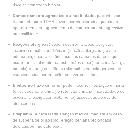
risco de transtorno bipolar.;
Comportamento agressivo ou hostilidade:
pacientes em
tratamento para TDAH devem ser monitorados quanto ao
aparecimento ou agravamento de comportamento agressivo
ou hostilidade.
Reações alérgicas:
podem ocorrer reações alérgicas,
incluindo reações anafiláticas (reações alérgicas graves),
edema angioneurótico (inchaço nas camadas da pele que
ocorre principalmente no rosto, mãos e pés), urticária (alergia
na pele) e erupção cutânea (alterações na pele geralmente
caracterizadas por irritação e/ou vermelhidão);
Efeitos no fluxo urinário:
podem ocorrer hesitação urinária
(dificuldade para urinar) e retenção urinária (incapacidade de
esvaziar a bexiga completamente) associadas ao uso de
atomoxetina;
Priapismo:
é necessária atenção médica imediata em caso
de suspeita de priapismo (ereção peniana prolongada
dolorosa ou não dolorosa);