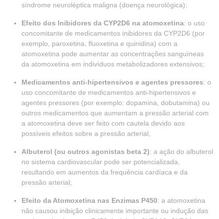
síndrome neuroléptica maligna (doença neurológica);
Efeito dos Inibidores da CYP2D6 na atomoxetina
: o uso
concomitante de medicamentos inibidores da CYP2D6 (por
exemplo, paroxetina, fluoxetina e quinidina) com a
atomoxetina pode aumentar as concentrações sanguíneas
da atomoxetina em indivíduos metabolizadores extensivos;
Medicamentos anti-hipertensivos e agentes pressores
: o
uso concomitante de medicamentos anti-hipertensivos e
agentes pressores (por exemplo: dopamina, dobutamina) ou
outros medicamentos que aumentam a pressão arterial com
a atomoxetina deve ser feito com cautela devido aos
possíveis efeitos sobre a pressão arterial,
Albuterol (ou outros agonistas beta 2)
: a ação do albuterol
no sistema cardiovascular pode ser potencializada,
resultando em aumentos da frequência cardíaca e da
pressão arterial;
Efeito da Atomoxetina nas Enzimas P450
: a atomoxetina
não causou inibição clinicamente importante ou indução das