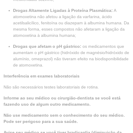
Drogas Altamente Ligadas à Proteína Plasmática:
A
atomoxetina não afetou a ligação da varfarina, ácido
acetilsalicílico, fenitoína ou diazepam à albumina humana. Da
mesma forma, esses compostos não afetaram a ligação da
atomoxetina à albumina humana;
Drogas que afetam o pH gástrico:
os medicamentos que
aumentam o pH gástrico (hidróxido de magnésio/hidróxido de
alumínio, omeprazol) não tiveram efeito na biodisponibilidade
de atomoxetina.
Interferência em exames laboratoriais
Não são necessários testes laboratoriais de rotina.
Informe ao seu médico ou cirurgião-dentista se você está
fazendo uso de algum outro medicamento.
Não use medicamento sem o conhecimento do seu médico.
Pode ser perigoso para a sua saúde.
Avise seu médico se você tiver bradicardia (diminuição da