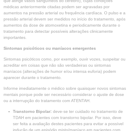
que atinge vasos sanguíneos do cérebro), cujas condições
médicas anteriormente citadas podem ser agravadas por
aumentos na pressão arterial ou frequência cardíaca. O pulso e a
pressão arterial devem ser medidos no início do tratamento, após
aumentos da dose de atomoxetina e periodicamente durante o
tratamento para detectar possíveis alterações clinicamente
importantes.
Sintomas psicóticos ou maníacos emergentes
Sintomas psicóticos como, por exemplo, ouvir vozes, suspeitar ou
acreditar em coisas que não são verdadeiras ou sintomas
maníacos (alterações de humor e/ou intensa euforia) podem
aparecer durante o tratamento.
Informe imediatamente o médico sobre quaisquer novos sintomas
mentais porque pode ser necessário considerar o ajuste de dose
ou a interrupção do tratamento com ATENTAH.
Transtorno Bipolar:
deve-se ter cuidado no tratamento de
TDAH em pacientes com transtorno bipolar. Por isso, deve
ser feita a avaliação destes pacientes para evitar a possível
indução de um episódio misto/maníaco em pacientes com