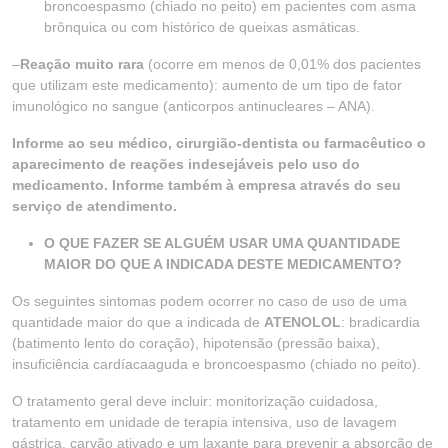
broncoespasmo (chiado no peito) em pacientes com asma
brônquica ou com histórico de queixas asmáticas.
–
Reação muito rara
(ocorre em menos de 0,01% dos pacientes
que utilizam este medicamento): aumento de um tipo de fator
imunológico no sangue (anticorpos antinucleares – ANA).
Informe ao seu médico, cirurgião-dentista ou farmacêutico o
aparecimento de reações indesejáveis pelo uso do
medicamento. Informe também à empresa através do seu
serviço de atendimento.
O QUE FAZER SE ALGUÉM USAR UMA QUANTIDADE
MAIOR DO QUE A INDICADA DESTE MEDICAMENTO?
Os seguintes sintomas podem ocorrer no caso de uso de uma
quantidade maior do que a indicada de
ATENOLOL
: bradicardia
(batimento lento do coração), hipotensão (pressão baixa),
insuficiência cardíacaaguda e broncoespasmo (chiado no peito).
O tratamento geral deve incluir: monitorização cuidadosa,
tratamento em unidade de terapia intensiva, uso de lavagem
gástrica, carvão ativado e um laxante para prevenir a absorção de