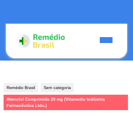
Skip
to
content
Skip
to
content
Open
Button
Remédio Brasil
Sem categoria
Atenolol Comprimido 25 mg (Vitamedic Indústria
Farmacêutica Ltda.)