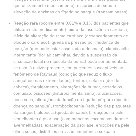
que utilizam este medicamento): distúrbios do sono e
elevação de enzimas do fígado no sangue (transaminases).
Reação rara
(ocorre entre 0,01% e 0,1% dos pacientes que
utilizam este medicamento): piora da insuficiência cardíaca,
início de alteração do ritmo cardíaco (desencadeamento de
bloqueio cardíaco), queda da pressão por mudança de
posição (que pode estar associada a desmaio), claudicação
intermitente (dor ao caminhar, devido a suspensão da
circulação local no músculo da perna) pode ser aumentada
se esta já estiver presente, em pacientes susceptíveis ao
fenômeno de Raynaud (condição que reduz o fluxo
sanguíneo nas extremidades), tontura, cefaleia (dor de
cabeça), formigamento, alterações de humor, pesadelos,
confusão, psicoses (distúrbio mental sério), alucinações,
boca seca, alterações da função do fígado, púrpura (tipo de
doença no sangue), trombocitopenia (redução das plaquetas
do sangue), alopecia (queda de cabelo), reações na pele
semelhantes à psoríase (com manchas escamosas duras e
avermelhadas), exacerbação da psoríase, erupções na pele,
olhos secos, distúrbios na visão, impotência sexual e