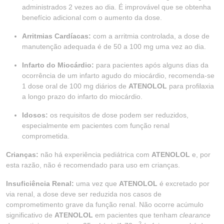
administrados 2 vezes ao dia. É improvável que se obtenha
benefício adicional com o aumento da dose.
Arritmias Cardíacas:
com a arritmia controlada, a dose de
manutenção adequada é de 50 a 100 mg uma vez ao dia.
Infarto do Miocárdio:
para pacientes após alguns dias da
ocorrência de um infarto agudo do miocárdio, recomenda-se
1 dose oral de 100 mg diários de
ATENOLOL
para profilaxia
a longo prazo do infarto do miocárdio.
Idosos:
os requisitos de dose podem ser reduzidos,
especialmente em pacientes com função renal
comprometida.
Crianças:
não há experiência pediátrica com
ATENOLOL
e, por
esta razão, não é recomendado para uso em crianças.
Insuficiência Renal:
uma vez que
ATENOLOL
é excretado por
via renal, a dose deve ser reduzida nos casos de
comprometimento grave da função renal. Não ocorre acúmulo
significativo de
ATENOLOL
em pacientes que tenham
clearance
2