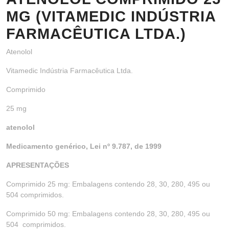
MG (VITAMEDIC INDÚSTRIA
FARMACÊUTICA LTDA.)
Atenolol
Vitamedic Indústria Farmacêutica Ltda.
Comprimido
25 mg
atenolol
Medicamento genérico, Lei nº 9.787, de 1999
APRESENTAÇÕES
Comprimido 25 mg: Embalagens contendo 28, 30, 280, 495 ou
504 comprimidos.
Comprimido 50 mg: Embalagens contendo 28, 30, 280, 495 ou
504 comprimidos.