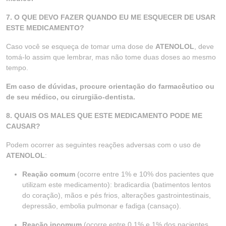
7. O QUE DEVO FAZER QUANDO EU ME ESQUECER DE USAR
ESTE MEDICAMENTO?
Caso você se esqueça de tomar uma dose de
ATENOLOL
, deve
tomá-lo assim que lembrar, mas não tome duas doses ao mesmo
tempo.
Em caso de dúvidas, procure orientação do farmacêutico ou
de seu médico, ou cirurgião-dentista.
8. QUAIS OS MALES QUE ESTE MEDICAMENTO PODE ME
CAUSAR?
Podem ocorrer as seguintes reações adversas com o uso de
ATENOLOL
:
Reação comum
(ocorre entre 1% e 10% dos pacientes que
utilizam este medicamento): bradicardia (batimentos lentos
do coração), mãos e pés frios, alterações gastrointestinais,
depressão, embolia pulmonar e fadiga (cansaço).
Reação incomum
(ocorre entre 0,1% e 1% dos pacientes