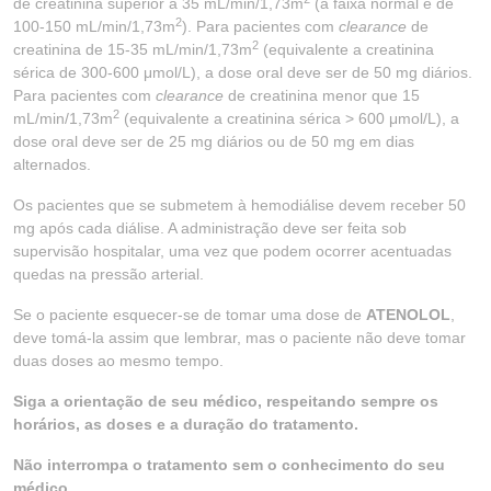
de creatinina superior a 35 mL/min/1,73m
(a faixa normal é de
2
100-150 mL/min/1,73m
). Para pacientes com
clearance
de
2
creatinina de 15-35 mL/min/1,73m
(equivalente a creatinina
sérica de 300-600 μmol/L), a dose oral deve ser de 50 mg diários.
Para pacientes com
clearance
de creatinina menor que 15
2
mL/min/1,73m
(equivalente a creatinina sérica > 600 μmol/L), a
dose oral deve ser de 25 mg diários ou de 50 mg em dias
alternados.
Os pacientes que se submetem à hemodiálise devem receber 50
mg após cada diálise. A administração deve ser feita sob
supervisão hospitalar, uma vez que podem ocorrer acentuadas
quedas na pressão arterial.
Se o paciente esquecer-se de tomar uma dose de
ATENOLOL
,
deve tomá-la assim que lembrar, mas o paciente não deve tomar
duas doses ao mesmo tempo.
Siga a orientação de seu médico, respeitando sempre os
horários, as doses e a duração do tratamento.
Não interrompa o tratamento sem o conhecimento do seu
médico.