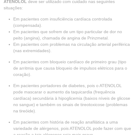
ATENOLOL
deve ser utilizado com cuidado nas seguintes
situações:
Em pacientes com insuficiência cardíaca controlada
(compensada).
Em pacientes que sofrem de um tipo particular de dor no
peito (angina), chamada de angina de Prinzmetal.
Em pacientes com problemas na circulação arterial periférica
(nas extremidades).
Em pacientes com bloqueio cardíaco de primeiro grau (tipo
de arritmia que causa bloqueio de impulsos elétricos para o
coração).
Em pacientes portadores de diabetes, pois o ATENOLOL
pode mascarar o aumento da taquicardia (frequência
cardíaca) secundária à hipoglicemia (baixos níveis de glicose
no sangue) e também os sinais de tireotoxicose (problemas
na tireóide).
Em pacientes com história de reação anafilática a uma
variedade de alérgenos, pois ATENOLOL pode fazer com que
a reação a tais alérgenos seja mais grave.