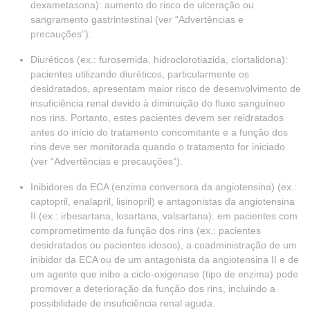
dexametasona): aumento do risco de ulceração ou
sangramento gastrintestinal (ver “Advertências e
precauções”).
Diuréticos (ex.: furosemida, hidroclorotiazida, clortalidona):
pacientes utilizando diuréticos, particularmente os
desidratados, apresentam maior risco de desenvolvimento de
insuficiência renal devido à diminuição do fluxo sanguíneo
nos rins. Portanto, estes pacientes devem ser reidratados
antes do início do tratamento concomitante e a função dos
rins deve ser monitorada quando o tratamento for iniciado
(ver “Advertências e precauções”).
Inibidores da ECA (enzima conversora da angiotensina) (ex.:
captopril, enalapril, lisinopril) e antagonistas da angiotensina
II (ex.: irbesartana, losartana, valsartana): em pacientes com
comprometimento da função dos rins (ex.: pacientes
desidratados ou pacientes idosos), a coadministração de um
inibidor da ECA ou de um antagonista da angiotensina II e de
um agente que inibe a ciclo-oxigenase (tipo de enzima) pode
promover a deterioração da função dos rins, incluindo a
possibilidade de insuficiência renal aguda.