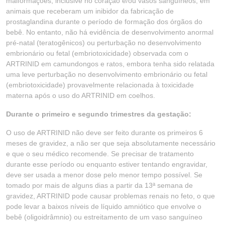
malformações, inclusive no coração e/ou vasos sanguíneos, em
animais que receberam um inibidor da fabricação de
prostaglandina durante o período de formação dos órgãos do
bebê. No entanto, não há evidência de desenvolvimento anormal
pré-natal (teratogênicos) ou perturbação no desenvolvimento
embrionário ou fetal (embriotoxicidade) observada com o
ARTRINID em camundongos e ratos, embora tenha sido relatada
uma leve perturbação no desenvolvimento embrionário ou fetal
(embriotoxicidade) provavelmente relacionada à toxicidade
materna após o uso do ARTRINID em coelhos.
Durante o primeiro e segundo trimestres da gestação:
O uso de ARTRINID não deve ser feito durante os primeiros 6
meses de gravidez, a não ser que seja absolutamente necessário
e que o seu médico recomende. Se precisar de tratamento
durante esse período ou enquanto estiver tentando engravidar,
deve ser usada a menor dose pelo menor tempo possível. Se
tomado por mais de alguns dias a partir da 13ª semana de
gravidez, ARTRINID pode causar problemas renais no feto, o que
pode levar a baixos níveis de líquido amniótico que envolve o
bebê (oligoidrâmnio) ou estreitamento de um vaso sanguíneo