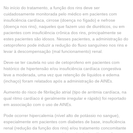
No início do tratamento, a função dos rins deve ser
cuidadosamente monitorada pelo médico em pacientes com
insuficiência cardíaca, cirrose (doença no fígado) e nefrose
(doença nos rins), naqueles que fazem uso de diuréticos, ou em
pacientes com insuficiência crônica dos rins, principalmente se
estes pacientes são idosos. Nesses pacientes, a administração do
cetoprofeno pode induzir a redução do fluxo sanguíneo nos rins e
levar à descompensação (mal funcionamento) renal.
Deve-se ter cautela no uso de cetoprofeno em pacientes com
histórico de hipertensão e/ou insuficiência cardíaca congestiva
leve a moderada, uma vez que retenção de líquidos e edema
(inchaço) foram relatados após a administração de AINEs.
Aumento do risco de fibrilação atrial (tipo de arritmia cardíaca, na
qual ritmo cardíaco é geralmente irregular e rápido) foi reportado
em associação com o uso de AINEs.
Pode ocorrer hipercalemia (nível alto de potássio no sangue),
especialmente em pacientes com diabetes de base, insuficiência
renal (redução da função dos rins) e/ou tratamento concomitante