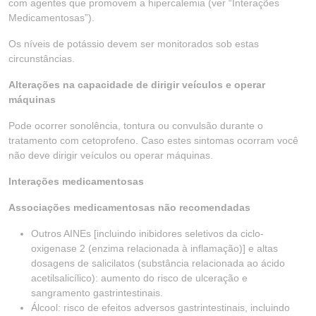
com agentes que promovem a hipercalemia (ver “Interações
Medicamentosas”).
Os níveis de potássio devem ser monitorados sob estas
circunstâncias.
Alterações na capacidade de dirigir veículos e operar
máquinas
Pode ocorrer sonolência, tontura ou convulsão durante o
tratamento com cetoprofeno. Caso estes sintomas ocorram você
não deve dirigir veículos ou operar máquinas.
Interações medicamentosas
Associações medicamentosas não recomendadas
Outros AINEs [incluindo inibidores seletivos da ciclo-
oxigenase 2 (enzima relacionada à inflamação)] e altas
dosagens de salicilatos (substância relacionada ao ácido
acetilsalicílico): aumento do risco de ulceração e
sangramento gastrintestinais.
Álcool: risco de efeitos adversos gastrintestinais, incluindo