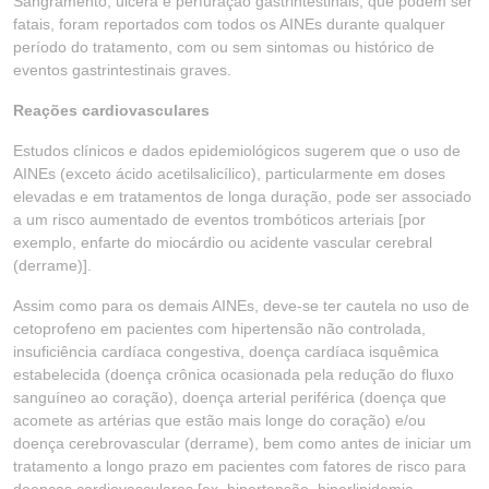
Sangramento, úlcera e perfuração gastrintestinais, que podem ser
fatais, foram reportados com todos os AINEs durante qualquer
período do tratamento, com ou sem sintomas ou histórico de
eventos gastrintestinais graves.
Reações cardiovasculares
Estudos clínicos e dados epidemiológicos sugerem que o uso de
AINEs (exceto ácido acetilsalicílico), particularmente em doses
elevadas e em tratamentos de longa duração, pode ser associado
a um risco aumentado de eventos trombóticos arteriais [por
exemplo, enfarte do miocárdio ou acidente vascular cerebral
(derrame)].
Assim como para os demais AINEs, deve-se ter cautela no uso de
cetoprofeno em pacientes com hipertensão não controlada,
insuficiência cardíaca congestiva, doença cardíaca isquêmica
estabelecida (doença crônica ocasionada pela redução do fluxo
sanguíneo ao coração), doença arterial periférica (doença que
acomete as artérias que estão mais longe do coração) e/ou
doença cerebrovascular (derrame), bem como antes de iniciar um
tratamento a longo prazo em pacientes com fatores de risco para