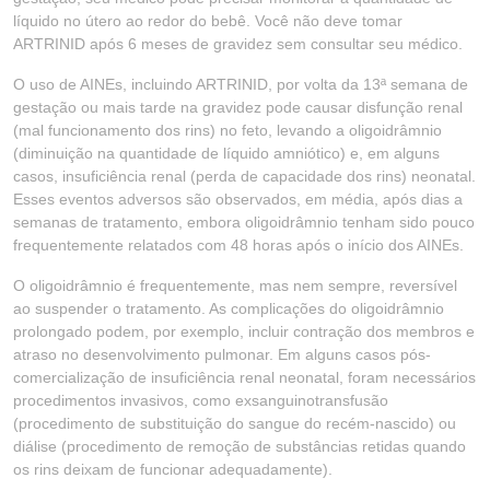
líquido no útero ao redor do bebê. Você não deve tomar
ARTRINID após 6 meses de gravidez sem consultar seu médico.
O uso de AINEs, incluindo ARTRINID, por volta da 13ª semana de
gestação ou mais tarde na gravidez pode causar disfunção renal
(mal funcionamento dos rins) no feto, levando a oligoidrâmnio
(diminuição na quantidade de líquido amniótico) e, em alguns
casos, insuficiência renal (perda de capacidade dos rins) neonatal.
Esses eventos adversos são observados, em média, após dias a
semanas de tratamento, embora oligoidrâmnio tenham sido pouco
frequentemente relatados com 48 horas após o início dos AINEs.
O oligoidrâmnio é frequentemente, mas nem sempre, reversível
ao suspender o tratamento. As complicações do oligoidrâmnio
prolongado podem, por exemplo, incluir contração dos membros e
atraso no desenvolvimento pulmonar. Em alguns casos pós-
comercialização de insuficiência renal neonatal, foram necessários
procedimentos invasivos, como exsanguinotransfusão
(procedimento de substituição do sangue do recém-nascido) ou
diálise (procedimento de remoção de substâncias retidas quando
os rins deixam de funcionar adequadamente).