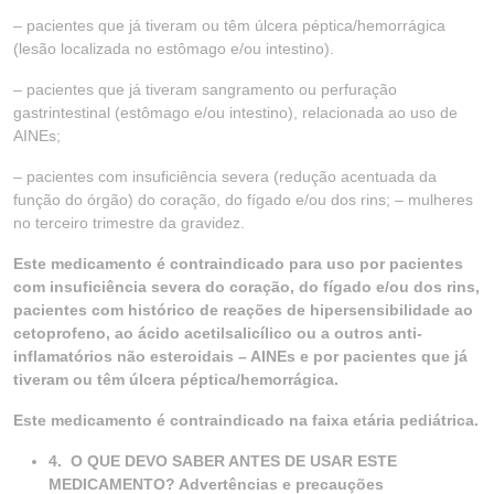
– pacientes que já tiveram ou têm úlcera péptica/hemorrágica
(lesão localizada no estômago e/ou intestino).
– pacientes que já tiveram sangramento ou perfuração
gastrintestinal (estômago e/ou intestino), relacionada ao uso de
AINEs;
– pacientes com insuficiência severa (redução acentuada da
função do órgão) do coração, do fígado e/ou dos rins; – mulheres
no terceiro trimestre da gravidez.
Este medicamento é contraindicado para uso por pacientes
com insuficiência severa do coração, do fígado e/ou dos rins,
pacientes com histórico de reações de hipersensibilidade ao
cetoprofeno, ao ácido acetilsalicílico ou a outros anti-
inflamatórios não esteroidais – AINEs e por pacientes que já
tiveram ou têm úlcera péptica/hemorrágica.
Este medicamento é contraindicado na faixa etária pediátrica.
4.
O QUE DEVO SABER ANTES DE USAR ESTE
MEDICAMENTO? Advertências e precauções