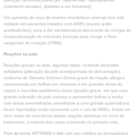
doenças cardiovasculares [ex. hipertensão, hiperlipidemia
(colesterol elevado), diabetes e em fumantes].
Um aumento do risco de eventos trombóticos arteriais tem sido
relatado em pacientes tratados com AINEs (exceto ácido
acetilsalicílico), para a dor perioperatória decorrente de cirurgia de
revascularização do miocárdio [cirurgia para corrigir o fluxo
sanguíneo do coração (CRM)].
Reações na pele
Reações graves na pele, algumas fatais, incluindo dermatite
esfoliativa (alteração da pele acompanhada de descamação),
síndrome de Stevens-Johnson (forma grave de reação alérgica
caracterizada por bolhas em mucosas e em grandes áreas do
corpo) e necrólise epidérmica tóxica (quadro grave, em que uma
grande extensão de pele começa a apresentar bolhas e evolui
com áreas avermelhadas semelhante a uma grande queimadura),
foram reportadas muito raramente com o uso de AINEs. Existe um
risco maior da ocorrência destas reações adversas no início do
tratamento, a maioria dos casos ocorrendo no primeiro mês.
Pare de tomar ARTRINID e fale com seu médico ou farmacêutico