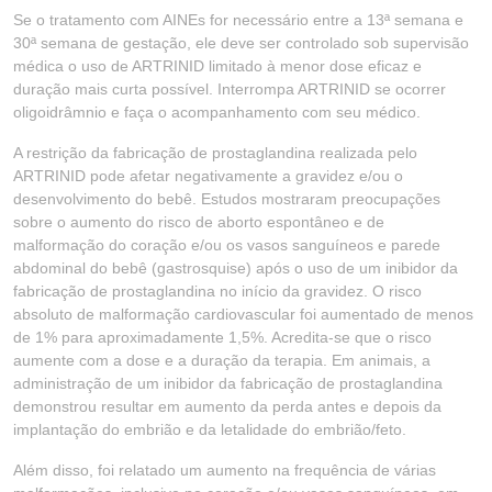
Se o tratamento com AINEs for necessário entre a 13ª semana e
30ª semana de gestação, ele deve ser controlado sob supervisão
médica o uso de ARTRINID limitado à menor dose eficaz e
duração mais curta possível. Interrompa ARTRINID se ocorrer
oligoidrâmnio e faça o acompanhamento com seu médico.
A restrição da fabricação de prostaglandina realizada pelo
ARTRINID pode afetar negativamente a gravidez e/ou o
desenvolvimento do bebê. Estudos mostraram preocupações
sobre o aumento do risco de aborto espontâneo e de
malformação do coração e/ou os vasos sanguíneos e parede
abdominal do bebê (gastrosquise) após o uso de um inibidor da
fabricação de prostaglandina no início da gravidez. O risco
absoluto de malformação cardiovascular foi aumentado de menos
de 1% para aproximadamente 1,5%. Acredita-se que o risco
aumente com a dose e a duração da terapia. Em animais, a
administração de um inibidor da fabricação de prostaglandina
demonstrou resultar em aumento da perda antes e depois da
implantação do embrião e da letalidade do embrião/feto.
Além disso, foi relatado um aumento na frequência de várias