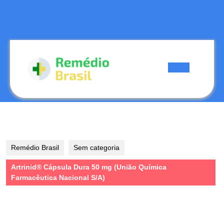
Skip
to
content
Skip
to
content
Open
Button
Remédio Brasil
Sem categoria
Artrinid® Cápsula Dura 50 mg (União Química
Farmacêutica Nacional S/A)