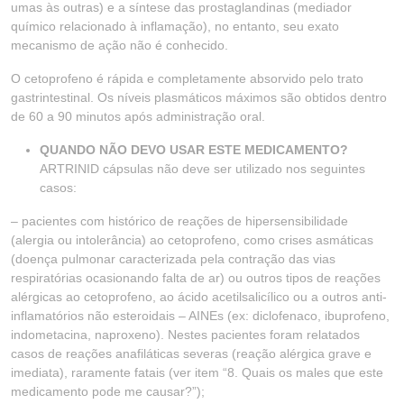
umas às outras) e a síntese das prostaglandinas (mediador
químico relacionado à inflamação), no entanto, seu exato
mecanismo de ação não é conhecido.
O cetoprofeno é rápida e completamente absorvido pelo trato
gastrintestinal. Os níveis plasmáticos máximos são obtidos dentro
de 60 a 90 minutos após administração oral.
QUANDO NÃO DEVO USAR ESTE MEDICAMENTO?
ARTRINID cápsulas não deve ser utilizado nos seguintes
casos:
– pacientes com histórico de reações de hipersensibilidade
(alergia ou intolerância) ao cetoprofeno, como crises asmáticas
(doença pulmonar caracterizada pela contração das vias
respiratórias ocasionando falta de ar) ou outros tipos de reações
alérgicas ao cetoprofeno, ao ácido acetilsalicílico ou a outros anti-
inflamatórios não esteroidais – AINEs (ex: diclofenaco, ibuprofeno,
indometacina, naproxeno). Nestes pacientes foram relatados
casos de reações anafiláticas severas (reação alérgica grave e
imediata), raramente fatais (ver item “8. Quais os males que este
medicamento pode me causar?”);