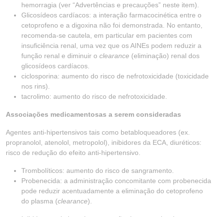
hemorragia (ver “Advertências e precauções” neste item).
Glicosídeos cardíacos: a interação farmacocinética entre o
cetoprofeno e a digoxina não foi demonstrada. No entanto,
recomenda-se cautela, em particular em pacientes com
insuficiência renal, uma vez que os AINEs podem reduzir a
função renal e diminuir o
clearance
(eliminação) renal dos
glicosídeos cardíacos.
ciclosporina: aumento do risco de nefrotoxicidade (toxicidade
nos rins).
tacrolimo: aumento do risco de nefrotoxicidade.
Associações medicamentosas a serem consideradas
Agentes anti-hipertensivos tais como betabloqueadores (ex.
propranolol, atenolol, metropolol), inibidores da ECA, diuréticos:
risco de redução do efeito anti-hipertensivo.
Trombolíticos: aumento do risco de sangramento.
Probenecida: a administração concomitante com probenecida
pode reduzir acentuadamente a eliminação do cetoprofeno
do plasma (
clearance
).