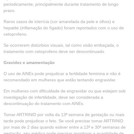
periodicamente, principalmente durante tratamento de longo
prazo.
Raros casos de icterícia (cor amarelada da pele e olhos) e
hepatite (inflamação do fígado) foram reportados com o uso de
cetoprofeno.
Se ocorrerem distúrbios visuais, tal como visão embaçada, o
tratamento com cetoprofeno deve ser descontinuado.
Gravidez e amamentação
O uso de AINEs pode prejudicar a fertilidade feminina e não é
recomendado em mulheres que estão tentando engravidar.
Em mulheres com dificuldade de engravidar ou que estejam sob
investigação de infertilidade, deve ser considerada a
descontinuação do tratamento com AINEs.
Tomar ARTRINID por volta da 13ª semana de gestação ou mais
tarde pode prejudicar o feto. Se você precisar tomar ARTRINID
por mais de 2 dias quando estiver entre a 13ª e 30ª semanas de
gestação, seu médico pode precisar monitorar a quantidade de