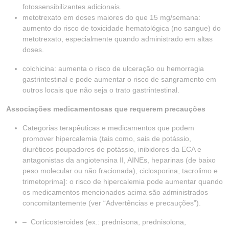
fotossensibilizantes adicionais.
metotrexato em doses maiores do que 15 mg/semana:
aumento do risco de toxicidade hematológica (no sangue) do
metotrexato, especialmente quando administrado em altas
doses.
colchicina: aumenta o risco de ulceração ou hemorragia
gastrintestinal e pode aumentar o risco de sangramento em
outros locais que não seja o trato gastrintestinal.
Associações medicamentosas que requerem precauções
Categorias terapêuticas e medicamentos que podem
promover hipercalemia (tais como, sais de potássio,
diuréticos poupadores de potássio, inibidores da ECA e
antagonistas da angiotensina II, AINEs, heparinas (de baixo
peso molecular ou não fracionada), ciclosporina, tacrolimo e
trimetoprima]: o risco de hipercalemia pode aumentar quando
os medicamentos mencionados acima são administrados
concomitantemente (ver “Advertências e precauções”).
– Corticosteroides (ex.: prednisona, prednisolona,