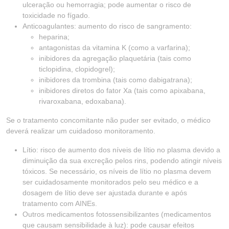
ulceração ou hemorragia; pode aumentar o risco de
toxicidade no fígado.
Anticoagulantes: aumento do risco de sangramento:
heparina;
antagonistas da vitamina K (como a varfarina);
inibidores da agregação plaquetária (tais como
ticlopidina, clopidogrel);
inibidores da trombina (tais como dabigatrana);
inibidores diretos do fator Xa (tais como apixabana,
rivaroxabana, edoxabana).
Se o tratamento concomitante não puder ser evitado, o médico
deverá realizar um cuidadoso monitoramento.
Lítio: risco de aumento dos níveis de lítio no plasma devido a
diminuição da sua excreção pelos rins, podendo atingir níveis
tóxicos. Se necessário, os níveis de lítio no plasma devem
ser cuidadosamente monitorados pelo seu médico e a
dosagem de lítio deve ser ajustada durante e após
tratamento com AINEs.
Outros medicamentos fotossensibilizantes (medicamentos
que causam sensibilidade à luz): pode causar efeitos