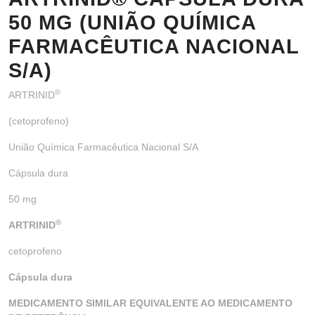
50 MG (UNIÃO QUÍMICA
FARMACÊUTICA NACIONAL
S/A)
®
ARTRINID
(cetoprofeno)
União Química Farmacêutica Nacional S/A
Cápsula dura
50 mg
®
ARTRINID
cetoprofeno
Cápsula dura
MEDICAMENTO SIMILAR EQUIVALENTE AO MEDICAMENTO