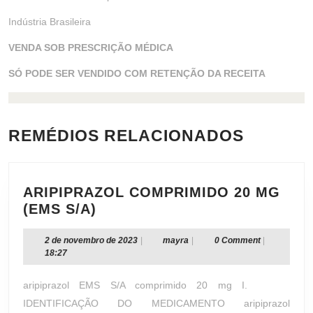
Indústria Brasileira
VENDA SOB PRESCRIÇÃO MÉDICA
SÓ PODE SER VENDIDO COM RETENÇÃO DA RECEITA
REMÉDIOS RELACIONADOS
ARIPIPRAZOL COMPRIMIDO 20 MG
ARIPIPRAZOL
(EMS S/A)
COMPRIMIDO
20
2
mayra
2 de novembro de 2023
|
mayra
|
0 Comment
|
de
18:27
MG
novembro
(EMS
de
aripiprazol EMS S/A comprimido 20 mg I.
S/A)
2023
IDENTIFICAÇÃO DO MEDICAMENTO aripiprazol