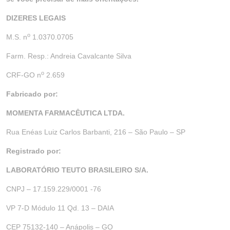
DIZERES LEGAIS
o
M.S. n
1.0370.0705
Farm. Resp.: Andreia Cavalcante Silva
o
CRF-GO n
2.659
Fabricado por:
MOMENTA FARMACÊUTICA LTDA.
Rua Enéas Luiz Carlos Barbanti, 216 – São Paulo – SP
Registrado por:
LABORATÓRIO TEUTO
BRASILEIRO S/A.
CNPJ – 17.159.229/0001 -76
VP 7-D Módulo 11 Qd. 13 – DAIA
CEP 75132-140 – Anápolis – GO