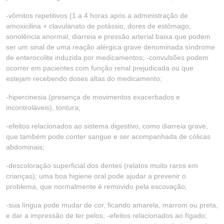
-vômitos repetitivos (1 a 4 horas após a administração de
amoxicilina + clavulanato de potássio, dores de estômago,
sonolência anormal, diarreia e pressão arterial baixa que podem
ser um sinal de uma reação alérgica grave denominada síndrome
de enterocolite induzida por medicamentos; -convulsões podem
ocorrer em pacientes com função renal prejudicada ou que
estejam recebendo doses altas do medicamento;
-hipercinesia (presença de movimentos exacerbados e
incontroláveis), tontura;
-efeitos relacionados ao sistema digestivo, como diarreia grave,
que também pode conter sangue e ser acompanhada de cólicas
abdominais;
-descoloração superficial dos dentes (relatos muito raros em
crianças); uma boa higiene oral pode ajudar a prevenir o
problema, que normalmente é removido pela escovação;
-sua língua pode mudar de cor, ficando amarela, marrom ou preta,
e dar a impressão de ter pelos; -efeitos relacionados ao fígado;