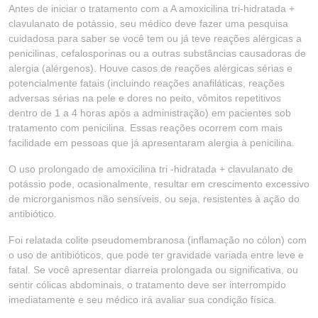
Antes de iniciar o tratamento com a A amoxicilina tri-hidratada +
clavulanato de potássio, seu médico deve fazer uma pesquisa
cuidadosa para saber se você tem ou já teve reações alérgicas a
penicilinas, cefalosporinas ou a outras substâncias causadoras de
alergia (alérgenos). Houve casos de reações alérgicas sérias e
potencialmente fatais (incluindo reações anafiláticas, reações
adversas sérias na pele e dores no peito, vômitos repetitivos
dentro de 1 a 4 horas após a administração) em pacientes sob
tratamento com penicilina. Essas reações ocorrem com mais
facilidade em pessoas que já apresentaram alergia à penicilina.
O uso prolongado de amoxicilina tri -hidratada + clavulanato de
potássio pode, ocasionalmente, resultar em crescimento excessivo
de microrganismos não sensíveis, ou seja, resistentes à ação do
antibiótico.
Foi relatada colite pseudomembranosa (inflamação no cólon) com
o uso de antibióticos, que pode ter gravidade variada entre leve e
fatal. Se você apresentar diarreia prolongada ou significativa, ou
sentir cólicas abdominais, o tratamento deve ser interrompido
imediatamente e seu médico irá avaliar sua condição física.