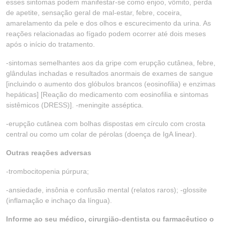
esses sintomas podem manifestar-se como enjoo, vômito, perda
de apetite, sensação geral de mal-estar, febre, coceira,
amarelamento da pele e dos olhos e escurecimento da urina. As
reações relacionadas ao fígado podem ocorrer até dois meses
após o início do tratamento.
-sintomas semelhantes aos da gripe com erupção cutânea, febre,
glândulas inchadas e resultados anormais de exames de sangue
[incluindo o aumento dos glóbulos brancos (eosinofilia) e enzimas
hepáticas] [Reação do medicamento com eosinofilia e sintomas
sistêmicos (DRESS)]. -meningite asséptica.
-erupção cutânea com bolhas dispostas em círculo com crosta
central ou como um colar de pérolas (doença de IgA linear).
Outras reações adversas
-trombocitopenia púrpura;
-ansiedade, insônia e confusão mental (relatos raros); -glossite
(inflamação e inchaço da língua).
Informe ao seu médico, cirurgião-dentista ou farmacêutico o