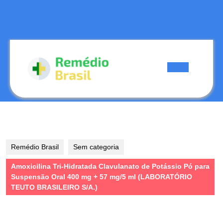
Skip
to
content
Skip
to
content
Open
Button
Remédio Brasil
Sem categoria
Amoxicilina Tri-Hidratada Clavulanato de Potássio Pó para
Suspensão Oral 400 mg + 57 mg/5 ml (LABORATÓRIO
TEUTO BRASILEIRO S/A.)