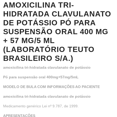
AMOXICILINA TRI-
HIDRATADA CLAVULANATO
DE POTÁSSIO PÓ PARA
SUSPENSÃO ORAL 400 MG
+ 57 MG/5 ML
(LABORATÓRIO TEUTO
BRASILEIRO S/A.)
amoxicilina tri-hidratada clavulanato de potássio
Pó para suspensão oral 400mg+57mg/5mL
MODELO DE BULA COM INFORMAÇÕES AO PACIENTE
amoxicilina tri-hidratada clavulanato de potássio
Medicamento genérico Lei nº 9.787, de 1999.
APRESENTAÇÕES