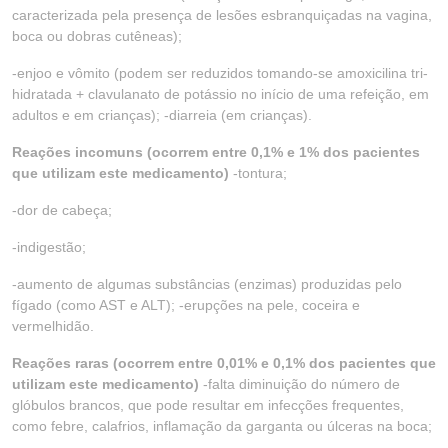
caracterizada pela presença de lesões esbranquiçadas na vagina,
boca ou dobras cutêneas);
-enjoo e vômito (podem ser reduzidos tomando-se amoxicilina tri-
hidratada + clavulanato de potássio no início de uma refeição, em
adultos e em crianças); -diarreia (em crianças).
Reações incomuns (ocorrem entre 0,1% e 1% dos pacientes
que utilizam este medicamento)
-tontura;
-dor de cabeça;
-indigestão;
-aumento de algumas substâncias (enzimas) produzidas pelo
fígado (como AST e ALT); -erupções na pele, coceira e
vermelhidão.
Reações raras (ocorrem entre 0,01% e 0,1% dos pacientes que
utilizam este medicamento)
-falta diminuição do número de
glóbulos brancos, que pode resultar em infecções frequentes,
como febre, calafrios, inflamação da garganta ou úlceras na boca;