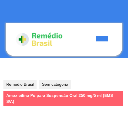
Skip
to
content
Skip
to
content
Open
Button
Remédio Brasil
Sem categoria
Amoxicilina Pó para Suspensão Oral 250 mg/5 ml (EMS
S/A)