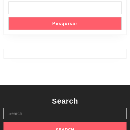
Pesquisar
Search
Search
for: