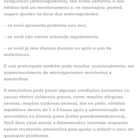
sanguíneos (anticoagulantes), tais como varfarina, o seu
médico fará um monitoramento e, se necessário, poderá
sugerir ajustes na dose dos anticoagulantes;
– se você apresenta problema nos rins;
– se você não estiver urinando regularmente;
– se você já teve diarreia durante ou após o uso de
antibióticos.
O uso prolongado também pode resultar, ocasionalmente, em
supercrescimento de microrganismos resistentes a
amoxicilina.
A amoxicilina pode piorar algumas condições existentes ou
causar efeitos colaterais graves, como reações alérgicas
severas, reações cutâneas severas, dor no peito, vômitos
repetitivos dentro de 1 a 4 horas após a administração de
amoxicilina ou diarreia grave (colite pseudomembranosa).
Você deve estar atento a determinados sintomas enquanto
estiver recebendo amoxicilina para ajudar a reduzir o risco de
quaisquer problemas.