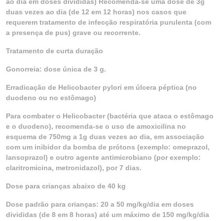
ao dia em doses divididas) Recomenda-se uma dose de 3g
duas vezes ao dia (de 12 em 12 horas) nos casos que
requerem tratamento de infecção respiratória purulenta (com
a presença de pus) grave ou recorrente.
Tratamento de curta duração
Gonorreia: dose única de 3 g.
Erradicação de Helicobacter pylori em úlcera péptica (no
duodeno ou no estômago)
Para combater o Helicobacter (bactéria que ataca o estômago
e o duodeno), recomenda-se o uso de amoxicilina no
esquema de 750mg a 1g duas vezes ao dia, em associação
com um inibidor da bomba de prótons (exemplo: omeprazol,
lansoprazol) e outro agente antimicrobiano (por exemplo:
claritromicina, metronidazol), por 7 dias.
Dose para crianças abaixo de 40 kg
Dose padrão para crianças: 20 a 50 mg/kg/dia em doses
divididas (de 8 em 8 horas) até um máximo de 150 mg/kg/dia