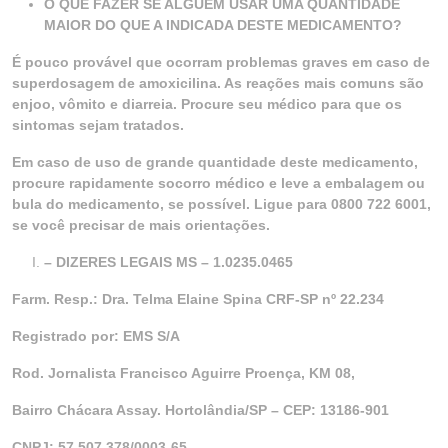
O QUE FAZER SE ALGUÉM USAR UMA QUANTIDADE
MAIOR DO QUE A INDICADA DESTE MEDICAMENTO?
É pouco provável que ocorram problemas graves em caso de
superdosagem de amoxicilina. As reações mais comuns são
enjoo, vômito e diarreia. Procure seu médico para que os
sintomas sejam tratados.
Em caso de uso de grande quantidade deste medicamento,
procure rapidamente socorro médico e leve a embalagem ou
bula do medicamento, se possível. Ligue para 0800 722 6001,
se você precisar de mais orientações.
– DIZERES LEGAIS MS – 1.0235.0465
Farm. Resp.: Dra. Telma Elaine Spina CRF-SP nº 22.234
Registrado por: EMS S/A
Rod. Jornalista Francisco Aguirre Proença, KM 08,
Bairro Chácara Assay. Hortolândia/SP – CEP: 13186-901
CNPJ: 57.507.378/0003-65