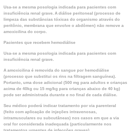
Usa-se a mesma posologia indicada para pacientes com
insuficiência renal grave. A diálise peritoneal (processo de
limpeza das substâncias tóxicas do organismo através do
peritônio, membrana que envolve o abdômen) não remove a
amoxicilina do corpo.
Pacientes que recebem hemodiálise
Usa-se a mesma posologia indicada para pacientes com
insuficiência renal grave.
A amoxicilina é removida do sangue por hemodiálise
(processo que substitui os rins na filtragem sanguínea).
Portanto, uma dose adicional (500 mg para adultos e crianças
acima de 40kg ou 15 mg/kg para crianças abaixo de 40 kg)
pode ser administrada durante e no final de cada diálise.
Seu médico poderá indicar tratamento por via parenteral
(feito com aplicação de injeções intravenosas,
intramusculares ou subcutâneas) nos casos em que a via
oral for considerada inadequada (particularmente nos
tratamentos urgentes de infecções graves).