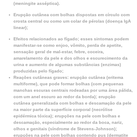
(meningite asséptica).
Erupção cutânea com bolhas dispostas em círculo com
crosta central ou como um colar de pérolas (doença IgA
linear);
Efeitos relacionados ao fígado; esses sintomas podem
manifestar-se como enjoo, vômito, perda de apetite,
sensação geral de mal-estar, febre, coceira,
amarelamento da pele e dos olhos e escurecimento da
urina e aumento de algumas substâncias (enzimas)
produzidas pelo fígado;
Reações cutâneas graves: erupção cutânea (eritema
multiforme), que pode formar bolhas (com pequenas
manchas escuras centrais rodeadas por uma área pálida,
com um anel escuro ao redor da borda); erupção
cutânea generalizada com bolhas e descamação da pele
na maior parte da superfície corporal (necrólise
epidérmica tóxica); erupções na pele com bolhas e
descamação, especialmente ao redor da boca, nariz,
olhos e genitais (síndrome de Stevens-Johnson);
erupções na pele com bolhas contendo pus (dermatite