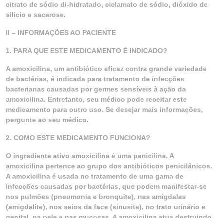
citrato de sódio di-hidratado, ciclamato de sódio, dióxido de
silício e sacarose.
II – INFORMAÇÕES AO PACIENTE
1. PARA QUE ESTE MEDICAMENTO É INDICADO?
A amoxicilina, um antibiótico eficaz contra grande variedade
de bactérias, é indicada para tratamento de infecções
bacterianas causadas por germes sensíveis à ação da
amoxicilina. Entretanto, seu médico pode receitar este
medicamento para outro uso. Se desejar mais informações,
pergunte ao seu médico.
2. COMO ESTE MEDICAMENTO FUNCIONA?
O ingrediente ativo amoxicilina é uma penicilina. A
amoxicilina pertence ao grupo dos antibióticos penicilânicos.
A amoxicilina é usada no tratamento de uma gama de
infecções causadas por bactérias, que podem manifestar-se
nos pulmões (pneumonia e bronquite), nas amígdalas
(amigdalite), nos seios da face (sinusite), no trato urinário e
genital, na pele e nas mucosas. A amoxicilina atua destruindo