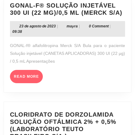
GONAL-F® SOLUÇÃO INJETÁVEL
GON
300 UI (22 ΜG)/0,5 ML (MERCK S/A)
F®
SO
23
mayra
23 de agosto de 2023
|
mayra
|
0 Comment
|
de
09:38
INJ
agosto
300
de
GONAL-f® alfafolitropina Merck S/A Bula para o paciente
UI
2023
Solução injetável (CANETAS APLICADORAS) 300 UI (22 µg)
(22
/ 0,5 mL Apresentações
ΜG)
ML
READ
(ME
READ MORE
MORE
S/A
CLORIDRATO DE DORZOLAMIDA
SOLUÇÃO OFTÁLMICA 2% + 0,5%
(LABORATÓRIO TEUTO