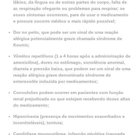
lábios, da língua ou de outras partes do corpo, falta de
ar, respiração ofegante ou problemas para respirar; se
esses sintomas ocorrerem, pare de usar o medicamento
e procure socorro médico o mais rápido possível;
Dor no peito, que pode ser um sinal de uma reação
alérgica potencialmente grave chamada síndrome de
Kounis;
Vômitos repetitivos (1 a 4 horas após a administração de
amoxicilina), dores no estômago, sonolência anormal,
diarreia e pressão baixa, que podem ser um sinal de uma
reação alérgica grave denominada síndrome de
enterocolite induzida por medicamentos;
Convulsões podem ocorrer em pacientes com função
renal prejudicada ou que estejam recebendo doses altas
do medicamento;
Hipercinesia (presença de movimentos exacerbados e
incontroláveis), tontura;
Candidíase mucocutânea, infecção micótica (causada