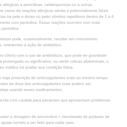
alérgicas a penicilinas, cefalosporinas ou a outras
e casos de reações alérgicas sérias e potencialmente fatais
ias na pele e dores no peito vômitos repetitivos dentro de 1 a 4
amento com penicilina. Essas reações ocorrem com mais
penicilina.
otássio pode, ocasionalmente, resultar em crescimento
 resistentes à ação do antibiótico.
o cólon) com o uso de antibióticos, que pode ter gravidade
a prolongada ou significativa, ou sentir cólicas abdominais, o
u médico irá avaliar sua condição física.
 haja prescrição de anticoagulantes orais ao mesmo tempo
justes de dose dos anticoagulantes orais podem ser
steja usando esses medicamentos.
rescrita com cautela para pacientes que apresentam problemas
ustar a dosagem de amoxicilina + clavulanato de potássio de
juste correto a ser feito para cada caso.