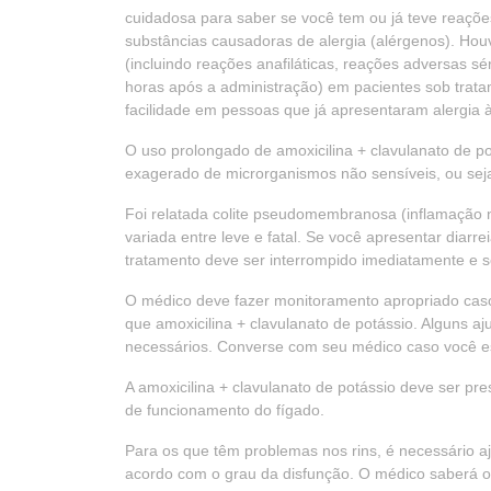
cuidadosa para saber se você tem ou já teve reações 
substâncias causadoras de alergia (alérgenos). Houv
(incluindo reações anafiláticas, reações adversas sér
horas após a administração) em pacientes sob trat
facilidade em pessoas que já apresentaram alergia à 
O uso prolongado de amoxicilina + clavulanato de p
exagerado de microrganismos não sensíveis, ou seja,
Foi relatada colite pseudomembranosa (inflamação n
variada entre leve e fatal. Se você apresentar diarrei
tratamento deve ser interrompido imediatamente e se
O médico deve fazer monitoramento apropriado caso
que amoxicilina + clavulanato de potássio. Alguns a
necessários. Converse com seu médico caso você e
A amoxicilina + clavulanato de potássio deve ser p
de funcionamento do fígado.
Para os que têm problemas nos rins, é necessário aj
acordo com o grau da disfunção. O médico saberá o a