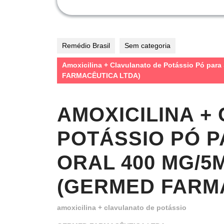
Remédio Brasil
Sem categoria
Amoxicilina + Clavulanato de Potássio Pó par
FARMACÊUTICA LTDA)
AMOXICILINA +
POTÁSSIO PÓ 
ORAL 400 MG/5M
(GERMED FARM
amoxicilina + clavulanato de potássio