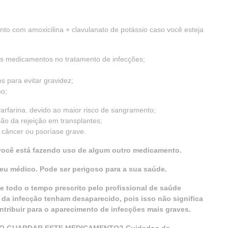
nto com amoxicilina + clavulanato de potássio caso você esteja
os medicamentos no tratamento de infecções;
s para evitar gravidez;
mo;
arfarina. devido ao maior risco de sangramento;
ção da rejeição em transplantes;
 câncer ou psoríase grave.
 você está fazendo uso de algum outro medicamento.
u médico. Pode ser perigoso para a sua saúde.
e todo o tempo prescrito pelo profissional de saúde
 da infecção tenham desaparecido, pois isso não significa
ntribuir para o aparecimento de infecções mais graves.