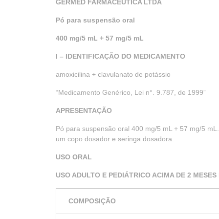
GERMED FARMACÊUTICA LTDA
Pó para suspensão oral
400 mg/5 mL + 57 mg/5 mL
I – IDENTIFICAÇÃO DO MEDICAMENTO
amoxicilina + clavulanato de potássio
“Medicamento Genérico, Lei n°. 9.787, de 1999”
APRESENTAÇÃO
Pó para suspensão oral 400 mg/5 mL + 57 mg/5 mL
um copo dosador e seringa dosadora.
USO ORAL
USO ADULTO E PEDIÁTRICO ACIMA DE 2 MESES 
COMPOSIÇÃO