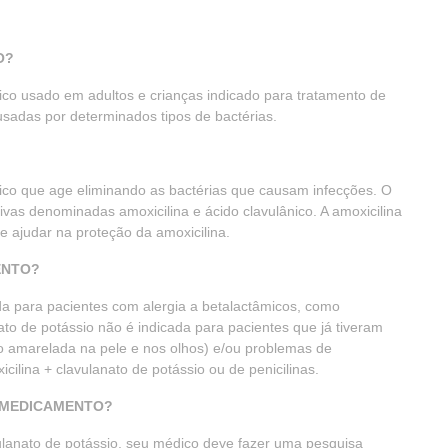
O?
ótico usado em adultos e crianças indicado para tratamento de
usadas por determinados tipos de bactérias.
ótico que age eliminando as bactérias que causam infecções. O
vas denominadas amoxicilina e ácido clavulânico. A amoxicilina
de ajudar na proteção da amoxicilina.
ENTO?
ada para pacientes com alergia a betalactâmicos, como
nato de potássio não é indicada para pacientes que já tiveram
ção amarelada na pele e nos olhos) e/ou problemas de
ilina + clavulanato de potássio ou de penicilinas.
E MEDICAMENTO?
vulanato de potássio, seu médico deve fazer uma pesquisa