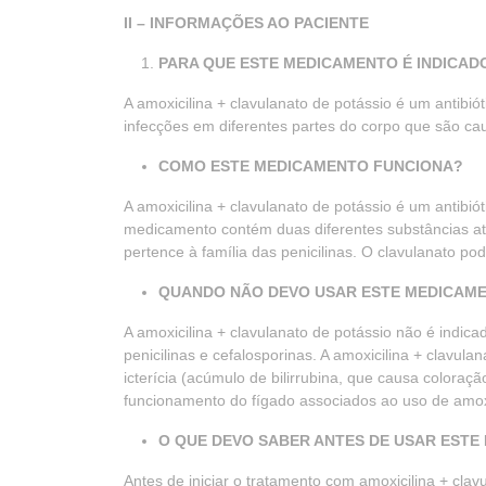
II – INFORMAÇÕES AO PACIENTE
PARA QUE ESTE MEDICAMENTO É INDICAD
A amoxicilina + clavulanato de potássio é um antibi
infecções em diferentes partes do corpo que são ca
COMO ESTE MEDICAMENTO FUNCIONA?
A amoxicilina + clavulanato de potássio é um antibi
medicamento contém duas diferentes substâncias ati
pertence à família das penicilinas. O clavulanato po
QUANDO NÃO DEVO USAR ESTE MEDICAM
A amoxicilina + clavulanato de potássio não é indic
penicilinas e cefalosporinas. A amoxicilina + clavula
icterícia (acúmulo de bilirrubina, que causa colora
funcionamento do fígado associados ao uso de amoxic
O QUE DEVO SABER ANTES DE USAR EST
Antes de iniciar o tratamento com amoxicilina + cla