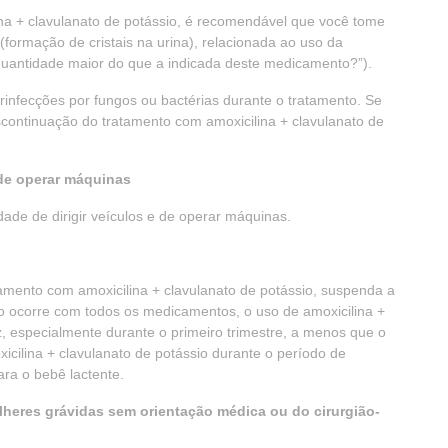
ina + clavulanato de potássio, é recomendável que você tome
 (formação de cristais na urina), relacionada ao uso da
quantidade maior do que a indicada deste medicamento?”).
rinfecções por fungos ou bactérias durante o tratamento. Se
continuação do tratamento com amoxicilina + clavulanato de
 de operar máquinas
ade de dirigir veículos e de operar máquinas.
tamento com amoxicilina + clavulanato de potássio, suspenda a
 ocorre com todos os medicamentos, o uso de amoxicilina +
z, especialmente durante o primeiro trimestre, a menos que o
cilina + clavulanato de potássio durante o período de
ra o bebê lactente.
lheres grávidas sem orientação médica ou do cirurgião-