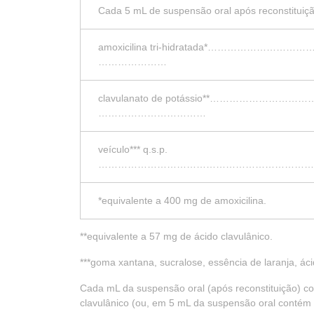
Cada 5 mL de suspensão oral após reconstituiç
amoxicilina tri-hidratada*………
…………………
clavulanato de potássio**…………
……………………………
veículo*** q.s.p.
…………………………………………………………
*equivalente a 400 mg de amoxicilina.
**equivalente a 57 mg de ácido clavulânico.
***goma xantana, sucralose, essência de laranja, ácido
Cada mL da suspensão oral (após reconstituição) c
clavulânico (ou, em 5 mL da suspensão oral contém 