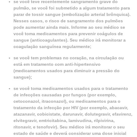
se você teve recentemente sangramento grave do
pulmão, se você foi submetido a algum tratamento para
parar de tossir sangue (embolização arterial brônquica).
Nesses casos, o risco de sangramento dos pulmões
pode aumentar ainda mais. Informe ao seu médico se
você toma medicamentos para prevenir coágulos de
sangue (anticoagulantes). Seu médico irá monitorar a
coagulação sanguínea regularmente;
se você tem problemas no coração, na circulação ou
está em tratamento com anti-hipertensivo
(medicamentos usados para diminuir a pressão do
sangue);
se você toma medicamentos usados para o tratamento
de infecções causadas por fungos (por exemplo,
cetoconazol, itraconazol), ou medicamentos para o
tratamento da infecção por HIV (por exemplo, abacavir,
atazanavir, cobicistate, darunavir, dolutegravir, efavirenz,
elvitegravir, emtricitabina, lamivudina, rilpivirina,
ritonavir, e tenofovir). Seu médico irá monitorar o seu
estado de saúde e deverá considerar uma dose inicial