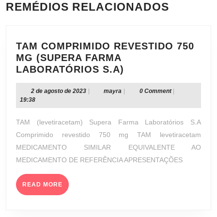
REMÉDIOS RELACIONADOS
TAM COMPRIMIDO REVESTIDO 750
MG (SUPERA FARMA
TAM
LABORATÓRIOS S.A)
COMPRIMIDO
REVESTIDO
2
mayra
2 de agosto de 2023
|
mayra
|
0 Comment
|
de
19:38
750
agosto
MG
de
TAM (levetiracetam) Supera Farma Laboratórios S.A
(SUPERA
2023
Comprimido revestido 750 mg TAM levetiracetam
FARMA
MEDICAMENTO SIMILAR EQUIVALENTE AO
LABORATÓRIOS
MEDICAMENTO DE REFERÊNCIA APRESENTAÇÕES
S.A)
READ
READ MORE
MORE