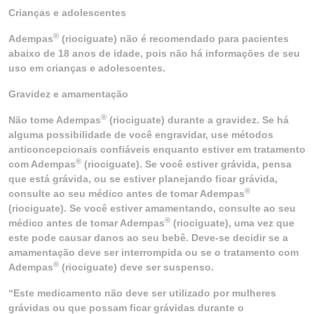
Crianças e adolescentes
®
Adempas
(riociguate) não é recomendado para pacientes
abaixo de 18 anos de idade, pois não há informações de seu
uso em crianças e adolescentes.
Gravidez e amamentação
®
Não tome Adempas
(riociguate) durante a gravidez. Se há
alguma possibilidade de você engravidar, use métodos
anticoncepcionais confiáveis enquanto estiver em tratamento
®
com Adempas
(riociguate). Se você estiver grávida, pensa
que está grávida, ou se estiver planejando ficar grávida,
®
consulte ao seu médico antes de tomar Adempas
(riociguate). Se você estiver amamentando, consulte ao seu
®
médico antes de tomar Adempas
(riociguate), uma vez que
este pode causar danos ao seu bebê. Deve-se decidir se a
amamentação deve ser interrompida ou se o tratamento com
®
Adempas
(riociguate) deve ser suspenso.
“Este medicamento não deve ser utilizado por mulheres
grávidas ou que possam ficar grávidas durante o