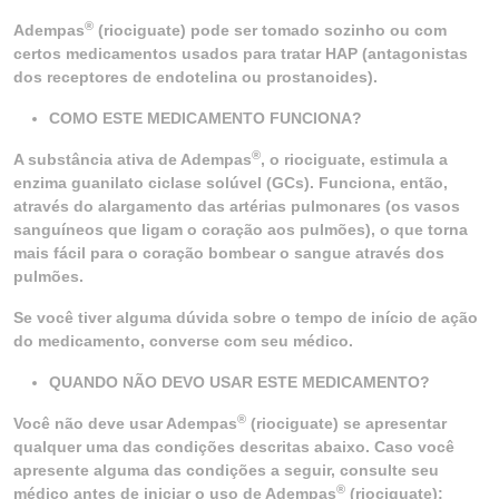
®
Adempas
(riociguate) pode ser tomado sozinho ou com
certos medicamentos usados para tratar HAP (antagonistas
dos receptores de endotelina ou prostanoides).
COMO ESTE MEDICAMENTO FUNCIONA?
®
A substância ativa de Adempas
, o riociguate, estimula a
enzima guanilato ciclase solúvel (GCs). Funciona, então,
através do alargamento das artérias pulmonares (os vasos
sanguíneos que ligam o coração aos pulmões), o que torna
mais fácil para o coração bombear o sangue através dos
pulmões.
Se você tiver alguma dúvida sobre o tempo de início de ação
do medicamento, converse com seu médico.
QUANDO NÃO DEVO USAR ESTE MEDICAMENTO?
®
Você não deve usar Adempas
(riociguate) se apresentar
qualquer uma das condições descritas abaixo. Caso você
apresente alguma das condições a seguir, consulte seu
®
médico antes de iniciar o uso de Adempas
(riociguate):