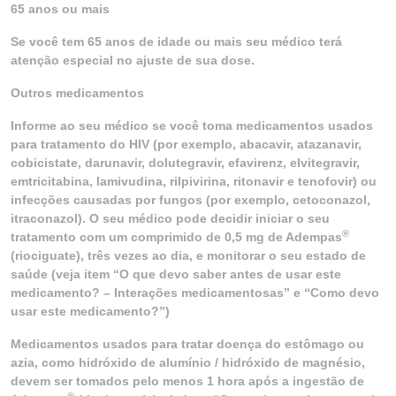
65 anos ou mais
Se você tem 65 anos de idade ou mais seu médico terá
atenção especial no ajuste de sua dose.
Outros medicamentos
Informe ao seu médico se você toma medicamentos usados
para tratamento do HIV (por exemplo, abacavir, atazanavir,
cobicistate, darunavir, dolutegravir, efavirenz, elvitegravir,
emtricitabina, lamivudina, rilpivirina, ritonavir e tenofovir) ou
infecções causadas por fungos (por exemplo, cetoconazol,
itraconazol). O seu médico pode decidir iniciar o seu
®
tratamento com um comprimido de 0,5 mg de Adempas
(riociguate), três vezes ao dia, e monitorar o seu estado de
saúde (veja item “O que devo saber antes de usar este
medicamento? – Interações medicamentosas” e “Como devo
usar este medicamento?”)
Medicamentos usados para tratar doença do estômago ou
azia, como hidróxido de alumínio / hidróxido de magnésio,
devem ser tomados pelo menos 1 hora após a ingestão de
®