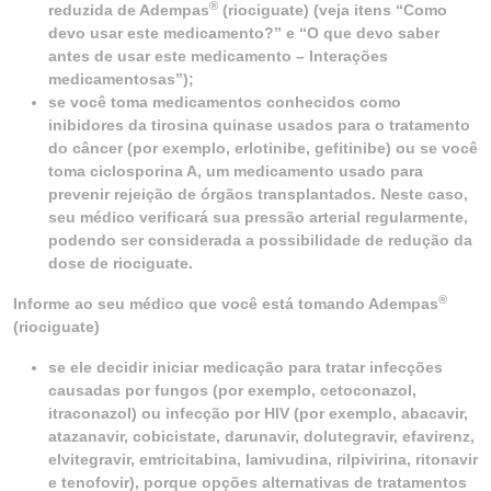
®
reduzida de Adempas
(riociguate) (veja itens “Como
devo usar este medicamento?” e “O que devo saber
antes de usar este medicamento – Interações
medicamentosas”);
se você toma medicamentos conhecidos como
inibidores da tirosina quinase usados para o tratamento
do câncer (por exemplo, erlotinibe, gefitinibe) ou se você
toma ciclosporina A, um medicamento usado para
prevenir rejeição de órgãos transplantados. Neste caso,
seu médico verificará sua pressão arterial regularmente,
podendo ser considerada a possibilidade de redução da
dose de riociguate.
®
Informe ao seu médico que você está tomando Adempas
(riociguate)
se ele decidir iniciar medicação para tratar infecções
causadas por fungos (por exemplo, cetoconazol,
itraconazol) ou infecção por HIV (por exemplo, abacavir,
atazanavir, cobicistate, darunavir, dolutegravir, efavirenz,
elvitegravir, emtricitabina, lamivudina, rilpivirina, ritonavir
e tenofovir), porque opções alternativas de tratamentos