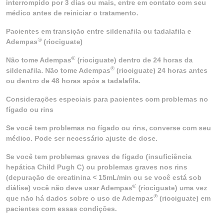
interrompido por 3 dias ou mais, entre em contato com seu
médico antes de reiniciar o tratamento.
Pacientes em transição entre sildenafila ou tadalafila e
®
Adempas
(riociguate)
®
Não tome Adempas
(riociguate) dentro de 24 horas da
®
sildenafila. Não tome Adempas
(riociguate) 24 horas antes
ou dentro de 48 horas após a tadalafila.
Considerações especiais para pacientes com problemas no
fígado ou rins
Se você tem problemas no fígado ou rins, converse com seu
médico. Pode ser necessário ajuste de dose.
Se você tem problemas graves de fígado (insuficiência
hepática Child Pugh C) ou problemas graves nos rins
(depuração de creatinina < 15mL/min ou se você está sob
®
diálise) você não deve usar Adempas
(riociguate) uma vez
®
que não há dados sobre o uso de Adempas
(riociguate) em
pacientes com essas condições.