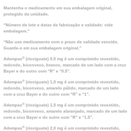
Mantenha o medicamento em sua embalagem original,
protegido da umidade.
“Número de lote e datas de fabricação e validade: vide
embalagem.”
“Não use medicamento com o prazo de validade vencido.
Guarde-o em sua embalagem original.”
®
Adempas
(riociguate) 0,5 mg é um comprimido revestido,
redondo, biconvexo, branco, marcado de um lado com a cruz
Bayer e do outro com “R” e “0.5”.
®
Adempas
(riociguate) 1,0 mg é um comprimido revestido,
redondo, biconvexo, amarelo pálido, marcado de um lado
com a cruz Bayer e do outro com “R” e “1”.
®
Adempas
(riociguate) 1,5 mg é um comprimido revestido,
redondo, biconvexo, amarelo alaranjado, marcado de um lado
com a cruz Bayer e do outro com “R” e “1.5”.
®
Adempas
(riociguate) 2,0 mg é um comprimido revestido,