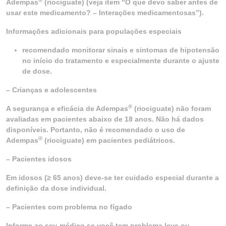
Adempas
(riociguate) (veja item “O que devo saber antes de
usar este medicamento? – Interações medicamentosas”).
Informações adicionais para populações especiais
recomendado monitorar sinais e sintomas de hipotensão
no início do tratamento e especialmente durante o ajuste
de dose.
– Crianças e adolescentes
®
A segurança e eficácia de Adempas
(riociguate) não foram
avaliadas em pacientes abaixo de 18 anos. Não há dados
disponíveis. Portanto, não é recomendado o uso de
®
Adempas
(riociguate) em pacientes pediátricos.
– Pacientes idosos
Em idosos (≥ 65 anos) deve-se ter cuidado especial durante a
definição da dose individual.
– Pacientes com problema no fígado
Informe ao seu médico se você tem problema leve ou