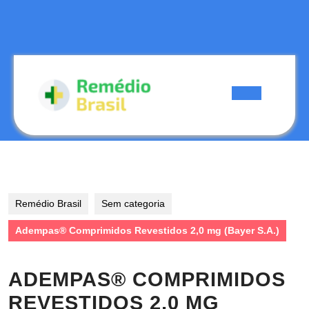
Skip
to
content
Skip
to
content
Open
Button
Remédio Brasil
Sem categoria
Adempas® Comprimidos Revestidos 2,0 mg (Bayer S.A.)
ADEMPAS® COMPRIMIDOS
REVESTIDOS 2,0 MG