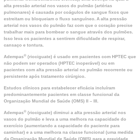
alta pressão arterial nos vasos do pulmão (artérias
pulmonares) é causada por coágulos de sangue fixos que
estreitam ou bloqueiam o fluxo sanguíneo. A alta pressão
arterial nos vasos do pulmão faz com que o coração precise
trabalhar mais para bombear o sangue através dos pulmões.
Isso leva os pacientes a sentirem dificuldade de respirar,
cansaço e tontura.
®
Adempas
(riociguate) é usado em pacientes com HPTEC que
não podem ser operados (HPTEC inoperável) ou em
pacientes com alta pressão arterial no pulmão recorrente ou
persistente após tratamento cirúrgico.
Estudos clínicos para estabelecer eficácia incluíram
predominantemente pacientes em classe funcional da
Organização Mundial de Saúde (OMS) II – III.
®
Adempas
(riociguate) diminui a alta pressão arterial nos
vasos do pulmão e leva a uma melhora na capacidade do
exercício (aumentando a capacidade do paciente para
caminhar) e a uma melhora na classe funcional (uma medida
da Organização Mundial de Saúde (OMS) para a gravidade