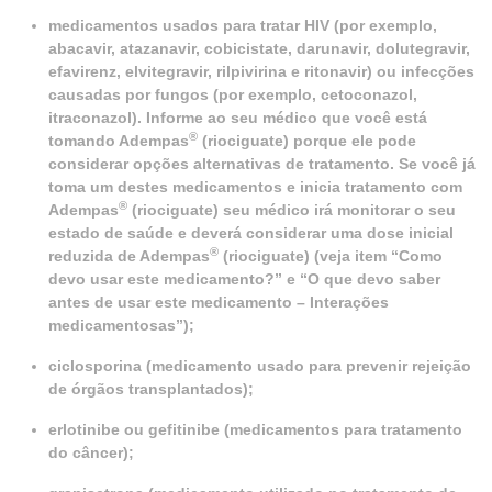
medicamentos usados para tratar HIV (por exemplo,
abacavir, atazanavir, cobicistate, darunavir, dolutegravir,
efavirenz, elvitegravir, rilpivirina e ritonavir) ou infecções
causadas por fungos (por exemplo, cetoconazol,
itraconazol). Informe ao seu médico que você está
®
tomando Adempas
(riociguate) porque ele pode
considerar opções alternativas de tratamento. Se você já
toma um destes medicamentos e inicia tratamento com
®
Adempas
(riociguate) seu médico irá monitorar o seu
estado de saúde e deverá considerar uma dose inicial
®
reduzida de Adempas
(riociguate) (veja item “Como
devo usar este medicamento?” e “O que devo saber
antes de usar este medicamento – Interações
medicamentosas”);
ciclosporina (medicamento usado para prevenir rejeição
de órgãos transplantados);
erlotinibe ou gefitinibe (medicamentos para tratamento
do câncer);