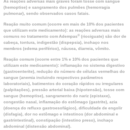
As reações adversas mais graves foram tosse com sangue
(hemoptise) e sangramento dos pulmões (hemorragia
pulmonar), sendo observados casos fatais.
Reação muito comum (ocorre em mais de 10% dos pacientes
que utilizam este medicamento): as reações adversas mais
®
comuns no tratamento com Adempas
(riociguate) são dor de
cabeça, tontura, indigestão (dispepsia), inchaço nos
membros (edema periférico), náusea, diarreia, vômito.
Reação comum (ocorre entre 1% e 10% dos pacientes que
utilizam este medicamento): inflamação no sistema digestivo
(gastroenterite), redução do número de células vermelhas do
sangue (anemia incluindo respectivos parâmetros
laboratoriais), batimentos do coração rápidos ou irregulares
(palpitações), pressão arterial baixa (hipotensão), tosse com
sangue (hemoptise), sangramento do nariz (epistaxe),
congestão nasal, inflamação do estômago (gastrite), azia
(doença do refluxo gastroesofágico), dificuldade de engolir
(disfagia), dor no estômago e intestinos (dor abdominal e
gastrintestinal), constipação (intestino preso), inchaço
abdominal (distensão abdominal).