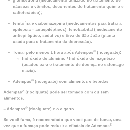
granisetrona (medicamento utilizado no tratamento de
náuseas e vômitos, decorrentes do tratamento quimio e
radioterápico);
fenitoína e carbamazepina (medicamentos para tratar a
epilepsia – antiepilépticos), fenobarbital (medicamento
antiepiléptico, sedativo) e Erva de São João (planta
usada para o tratamento da depressão).
®
Tomar pelo menos 1 hora após Adempas
(riociguate):
hidróxido de alumínio / hidróxido de magnésio
(usados para o tratamento de doença no estômago
e azia).
®
Adempas
(riociguate) com alimentos e bebidas
®
Adempas
(riociguate) pode ser tomado com ou sem
alimentos.
®
– Adempas
(riociguate) e o cigarro
Se você fuma, é recomendado que você pare de fumar, uma
®
vez que a fumaça pode reduzir a eficácia de Adempas