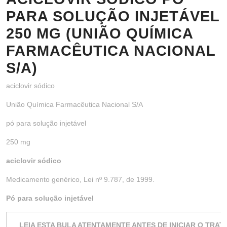
PARA SOLUÇÃO INJETÁVEL
250 MG (UNIÃO QUÍMICA
FARMACÊUTICA NACIONAL
S/A)
aciclovir sódico
União Química Farmacêutica Nacional S/A
pó para solução injetável
250 mg
aciclovir sódico
Medicamento genérico, Lei nº 9.787, de 1999.
Pó para solução injetável
LEIA ESTA BULA ATENTAMENTE ANTES DE INICIAR O TRA