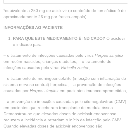
*equivalente a 250 mg de aciclovir (o conteúdo de íon sódico é de
aproximadamente 26 mg por frasco-ampola).
INFORMAÇÕES AO PACIENTE
PARA QUE ESTE MEDICAMENTO É INDICADO?
O aciclovir
é indicado para:
– o tratamento de infecções causadas pelo vírus
Herpes simplex
em recém-nascidos, crianças e adultos; – o tratamento de
infecções causadas pelo vírus
Varicella zoster
;
– o tratamento de meningoencefalite (infecção com inflamação do
sistema nervoso central) herpética; – a prevenção de infecções
causadas por
Herpes simplex
em pacientes imunocomprometidos;
– a prevenção de infecções causadas pelo citomegalovírus (CMV)
em pacientes que receberam transplante de medula óssea.
Demonstrou-se que elevadas doses de aciclovir endovenoso
reduzem a incidência e retardam o início da infecção pelo CMV.
Quando elevadas doses de aciclovir endovenoso são