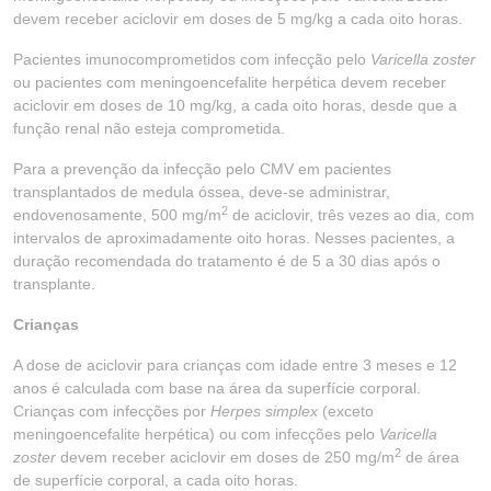
devem receber aciclovir em doses de 5 mg/kg a cada oito horas.
Pacientes imunocomprometidos com infecção pelo
Varicella zoster
ou pacientes com meningoencefalite herpética devem receber
aciclovir em doses de 10 mg/kg, a cada oito horas, desde que a
função renal não esteja comprometida.
Para a prevenção da infecção pelo CMV em pacientes
transplantados de medula óssea, deve-se administrar,
2
endovenosamente, 500 mg/m
de aciclovir, três vezes ao dia, com
intervalos de aproximadamente oito horas. Nesses pacientes, a
duração recomendada do tratamento é de 5 a 30 dias após o
transplante.
Crianças
A dose de aciclovir para crianças com idade entre 3 meses e 12
anos é calculada com base na área da superfície corporal.
Crianças com infecções por
Herpes simplex
(exceto
meningoencefalite herpética) ou com infecções pelo
Varicella
2
zoster
devem receber aciclovir em doses de 250 mg/m
de área
de superfície corporal, a cada oito horas.