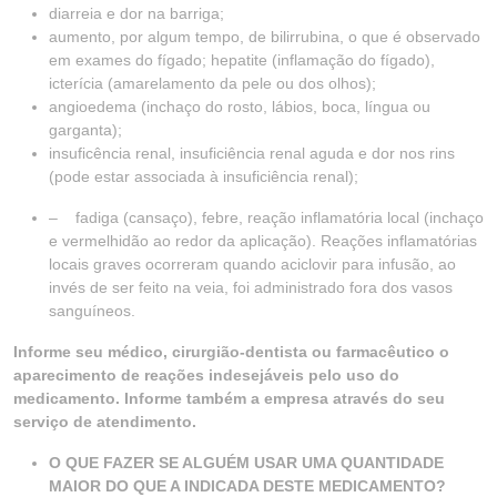
diarreia e dor na barriga;
aumento, por algum tempo, de bilirrubina, o que é observado
em exames do fígado; hepatite (inflamação do fígado),
icterícia (amarelamento da pele ou dos olhos);
angioedema (inchaço do rosto, lábios, boca, língua ou
garganta);
insuficência renal, insuficiência renal aguda e dor nos rins
(pode estar associada à insuficiência renal);
– fadiga (cansaço), febre, reação inflamatória local (inchaço
e vermelhidão ao redor da aplicação). Reações inflamatórias
locais graves ocorreram quando aciclovir para infusão, ao
invés de ser feito na veia, foi administrado fora dos vasos
sanguíneos.
Informe seu médico, cirurgião-dentista ou farmacêutico o
aparecimento de reações indesejáveis pelo uso do
medicamento. Informe também a empresa através do seu
serviço de atendimento.
O QUE FAZER SE ALGUÉM USAR UMA QUANTIDADE
MAIOR DO QUE A INDICADA DESTE MEDICAMENTO?