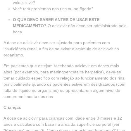
valaciclovir?
Você tem problemas nos rins ou no fígado?
O QUE DEVO SABER ANTES DE USAR ESTE
MEDICAMENTO?
O aciclovir não deve ser administrado pela
boca.
A dose de aciclovir deve ser ajustada para pacientes com
insuficiência renal, a fim de se evitar o acúmulo de aciclovir no
organismo.
Em pacientes que estejam recebendo aciclovir em doses mais
altas (por exemplo, para meningoencefalite herpética), deve-se
tomar cuidado específico com relação ao funcionamento dos rins,
principalmente quando os pacientes estiverem desidratados (com
falta de líquido no organismo) ou apresentarem algum nível de
comprometimento dos rins.
Crianças
A dose de aciclovir para crianças com idade entre 3 meses e 12
anos é calculada com base na área da superfície corporal (ver
“Posologia” no item “6. Como devo usar este medicamento?”), ao