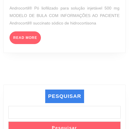
SOLUÇÃO
de
Androcortil® Pó liofilizado para solução injetável 500 mg
INJETÁVEL
2023
MODELO DE BULA COM INFORMAÇÕES AO PACIENTE
500
Androcortil® succinato sódico de hidrocortisona
MG
(LABORATÓRIO
READ
TEUTO
READ MORE
MORE
BRASILEIRO
S/A)
PESQUISAR
Pesquisar