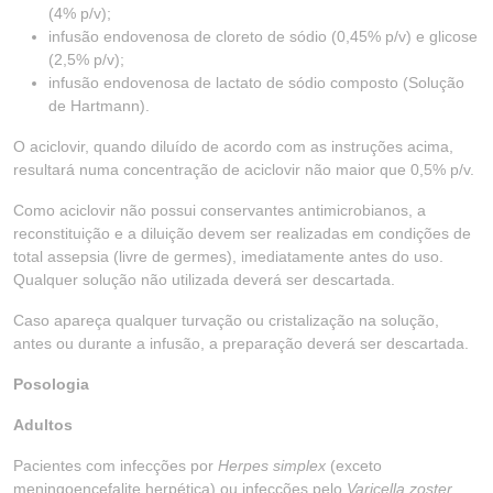
(4% p/v);
infusão endovenosa de cloreto de sódio (0,45% p/v) e glicose
(2,5% p/v);
infusão endovenosa de lactato de sódio composto (Solução
de Hartmann).
O aciclovir, quando diluído de acordo com as instruções acima,
resultará numa concentração de aciclovir não maior que 0,5% p/v.
Como aciclovir não possui conservantes antimicrobianos, a
reconstituição e a diluição devem ser realizadas em condições de
total assepsia (livre de germes), imediatamente antes do uso.
Qualquer solução não utilizada deverá ser descartada.
Caso apareça qualquer turvação ou cristalização na solução,
antes ou durante a infusão, a preparação deverá ser descartada.
Posologia
Adultos
Pacientes com infecções por
Herpes simplex
(exceto
meningoencefalite herpética) ou infecções pelo
Varicella zoster