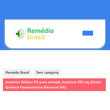
Skip
to
content
Skip
to
content
Open
Button
Remédio Brasil
Sem categoria
Aciclovir Sódico Pó para solução Injetável 250 mg (União
Química Farmacêutica Nacional S/A)