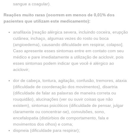
sangue a coagular).
Reações muito raras (ocorrem em menos de 0,01% dos
pacientes que utilizam este medicamento):
anafilaxia [reação alérgica severa, incluindo coceira, erupção
cutânea; inchaço, algumas vezes do rosto ou boca
(angioedema), causando dificuldade em respirar, colapso].
Caso apresente esses sintomas entre em contato com seu
médico e pare imediatamente a utilização de aciclovir, pois
esses sintomas podem indicar que você é alérgico ao
aciclovir;
dor de cabeça, tontura, agitação, confusão, tremores, ataxia
(dificuldade de coordenação dos movimentos), disartria
(dificuldade de falar as palavras de maneira correta ou
rouquidão), alucinações (ver ou ouvir coisas que não
existem), sintomas psicóticos (dificuldade de pensar, julgar
claramente ou concentrar-se), convulsões, sono,
encefalopatia (distúrbios de comportamento, fala e
movimentos dos olhos) e coma;
dispneia (dificuldade para respirar);