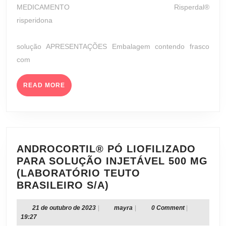
MEDICAMENTO Risperdal®
FARMACÊUTICA
risperidona
LTDA.)
solução APRESENTAÇÕES Embalagem contendo frasco
com
READ
READ MORE
MORE
ANDROCORTIL® PÓ LIOFILIZADO
PARA SOLUÇÃO INJETÁVEL 500 MG
(LABORATÓRIO TEUTO
ANDROCORTIL®
BRASILEIRO S/A)
PÓ
LIOFILIZADO
21
mayra
21 de outubro de 2023
|
mayra
|
0 Comment
|
de
19:27
PARA
outubro