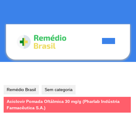
Skip
to
content
Skip
to
content
Open
Button
Remédio Brasil
Sem categoria
Aciclovir Pomada Oftálmica 30 mg/g (Pharlab Indústria
Farmacêutica S.A.)