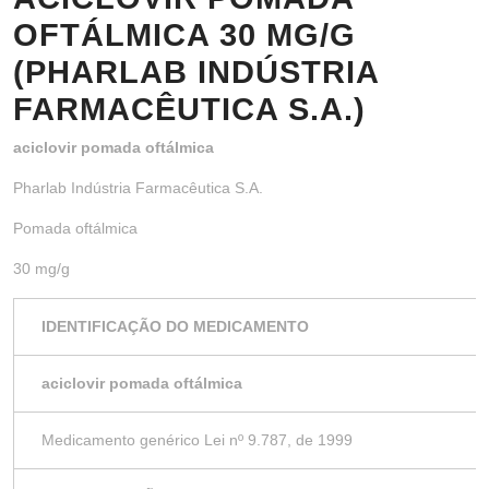
OFTÁLMICA 30 MG/G
(PHARLAB INDÚSTRIA
FARMACÊUTICA S.A.)
aciclovir pomada oftálmica
Pharlab Indústria Farmacêutica S.A.
Pomada oftálmica
30 mg/g
IDENTIFICAÇÃO DO MEDICAMENTO
aciclovir pomada oftálmica
Medicamento genérico Lei nº 9.787, de 1999