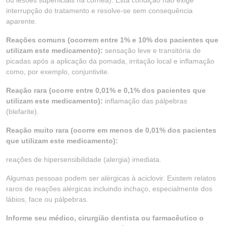
ou lesões superficiais na córnea). Esta condição não exige
interrupção do tratamento e resolve-se sem consequência
aparente.
Reações comuns (ocorrem entre 1% e 10% dos pacientes que
utilizam este medicamento):
sensação leve e transitória de
picadas após a aplicação da pomada, irritação local e inflamação
como, por exemplo, conjuntivite.
Reação rara (ocorre entre 0,01% e 0,1% dos pacientes que
utilizam este medicamento):
inflamação das pálpebras
(blefarite).
Reação muito rara (ocorre em menos de 0,01% dos pacientes
que utilizam este medicamento):
reações de hipersensibilidade (alergia) imediata.
Algumas pessoas podem ser alérgicas à aciclovir. Existem relatos
raros de reações alérgicas incluindo inchaço, especialmente dos
lábios, face ou pálpebras.
Informe seu médico, cirurgião dentista ou farmacêutico o