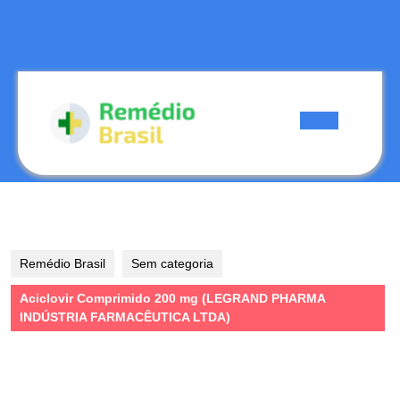
Skip
to
content
Skip
to
content
Open
Button
Remédio Brasil
Sem categoria
Aciclovir Comprimido 200 mg (LEGRAND PHARMA
INDÚSTRIA FARMACÊUTICA LTDA)