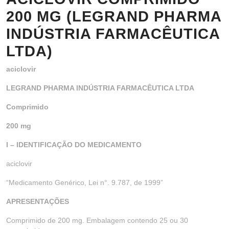
200 MG (LEGRAND PHARMA
INDÚSTRIA FARMACÊUTICA
LTDA)
aciclovir
LEGRAND PHARMA INDÚSTRIA FARMACÊUTICA LTDA
Comprimido
200 mg
I – IDENTIFICAÇÃO DO MEDICAMENTO
aciclovir
“Medicamento Genérico, Lei n°. 9.787, de 1999”
APRESENTAÇÕES
Comprimido de 200 mg. Embalagem contendo 25 ou 30