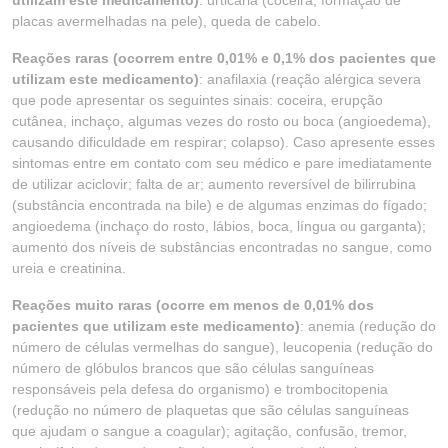
utilizam este medicamento)
: urticária (coceira, formação de
placas avermelhadas na pele), queda de cabelo.
Reações raras (ocorrem entre 0,01% e 0,1% dos pacientes que
utilizam este medicamento)
: anafilaxia (reação alérgica severa
que pode apresentar os seguintes sinais: coceira, erupção
cutânea, inchaço, algumas vezes do rosto ou boca (angioedema),
causando dificuldade em respirar; colapso). Caso apresente esses
sintomas entre em contato com seu médico e pare imediatamente
de utilizar aciclovir; falta de ar; aumento reversível de bilirrubina
(substância encontrada na bile) e de algumas enzimas do fígado;
angioedema (inchaço do rosto, lábios, boca, língua ou garganta);
aumento dos níveis de substâncias encontradas no sangue, como
ureia e creatinina.
Reações muito raras (ocorre em menos de 0,01% dos
pacientes que utilizam este medicamento)
: anemia (redução do
número de células vermelhas do sangue), leucopenia (redução do
número de glóbulos brancos que são células sanguíneas
responsáveis pela defesa do organismo) e trombocitopenia
(redução no número de plaquetas que são células sanguíneas
que ajudam o sangue a coagular); agitação, confusão, tremor,