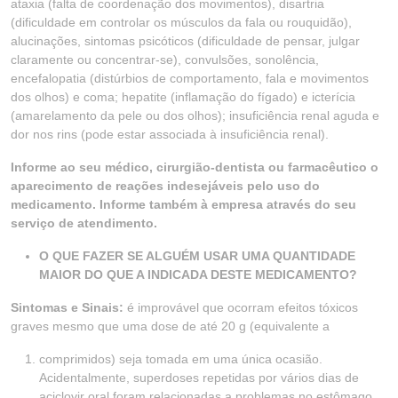
ataxia (falta de coordenação dos movimentos), disartria
(dificuldade em controlar os músculos da fala ou rouquidão),
alucinações, sintomas psicóticos (dificuldade de pensar, julgar
claramente ou concentrar-se), convulsões, sonolência,
encefalopatia (distúrbios de comportamento, fala e movimentos
dos olhos) e coma; hepatite (inflamação do fígado) e icterícia
(amarelamento da pele ou dos olhos); insuficiência renal aguda e
dor nos rins (pode estar associada à insuficiência renal).
Informe ao seu médico, cirurgião-dentista ou farmacêutico o
aparecimento de reações indesejáveis pelo uso do
medicamento. Informe também à empresa através do seu
serviço de atendimento.
O QUE FAZER SE ALGUÉM USAR UMA QUANTIDADE
MAIOR DO QUE A INDICADA DESTE MEDICAMENTO?
Sintomas e Sinais:
é improvável que ocorram efeitos tóxicos
graves mesmo que uma dose de até 20 g (equivalente a
comprimidos) seja tomada em uma única ocasião.
Acidentalmente, superdoses repetidas por vários dias de
aciclovir oral foram relacionadas a problemas no estômago