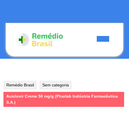
Skip
to
content
Skip
to
content
Open
Button
Remédio Brasil
Sem categoria
Aciclovir Creme 50 mg/g (Pharlab Indústria Farmacêutica
S.A.)