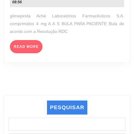
de
08:56
MG
agosto
(ACHÉ
de
glimepirida Aché Laboratórios Farmacêuticos S.A.
LABORATÓRIOS
2023
comprimidos 4 mg A A S BULA PARA PACIENTE Bula de
FARMACÊUTICO
acordo com a Resolução-RDC
S.A.)
READ
READ MORE
MORE
PESQUISAR