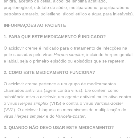
anidra, acetato de cetila, álcool de lanolina acetilado,
propilenoglicol, edetato de sódio, metilparabeno, propilparabeno,
petrolato amarelo, polietileno, álcool etílico e água para injetáveis).
INFORMAÇÕES AO PACIENTE
1. PARA QUE ESTE MEDICAMENTO É INDICADO?
O aciclovir creme é indicado para o tratamento de infecções na
pele causadas pelo vírus
Herpes simplex
, incluindo herpes genital
e labial, seja o primeiro episódio ou episódios que se repetem.
2. COMO ESTE MEDICAMENTO FUNCIONA?
O aciclovir creme pertence a um grupo de medicamentos
chamados antivirais (agem contra vírus). Ele contém como
substância ativa o aciclovir, um agente antiviral muito ativo contra
o vírus
Herpes simplex
(VHS) e contra o vírus
Varicela-zoster
(VVZ). O aciclovir bloqueia os mecanismos de multiplicação do
vírus
Herpes simplex
e do
Varicela-zoster
.
3. QUANDO NÃO DEVO USAR ESTE MEDICAMENTO?