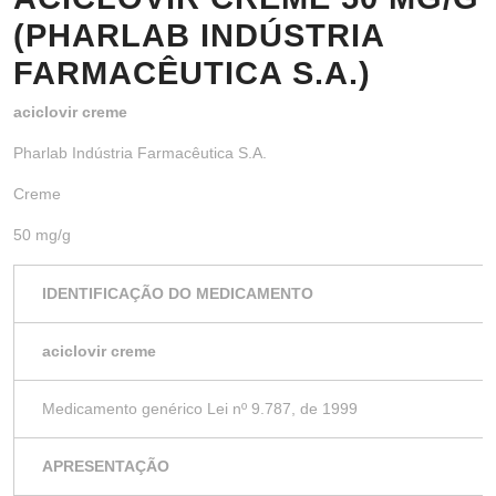
(PHARLAB INDÚSTRIA
FARMACÊUTICA S.A.)
aciclovir creme
Pharlab Indústria Farmacêutica S.A.
Creme
50 mg/g
IDENTIFICAÇÃO DO MEDICAMENTO
aciclovir creme
Medicamento genérico Lei nº 9.787, de 1999
APRESENTAÇÃO