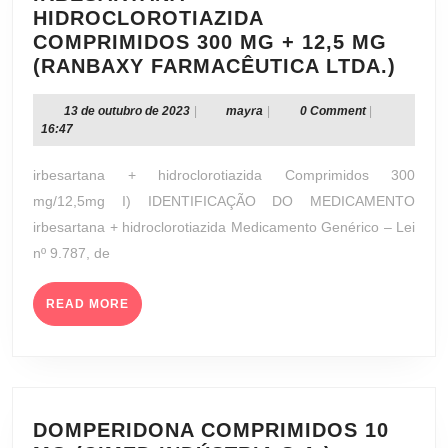
HIDROCLOROTIAZIDA
COMPRIMIDOS 300 MG + 12,5 MG
IRB
(RANBAXY FARMACÊUTICA LTDA.)
+
HID
13
mayra
13 de outubro de 2023
|
mayra
|
0 Comment
|
de
16:47
COM
outubro
300
de
irbesartana + hidroclorotiazida Comprimidos 300
MG
2023
mg/12,5mg I) IDENTIFICAÇÃO DO MEDICAMENTO
+
irbesartana + hidroclorotiazida Medicamento Genérico – Lei
12,5
nº 9.787, de
MG
(RA
FAR
READ
READ MORE
MORE
LTDA
DOMPERIDONA COMPRIMIDOS 10