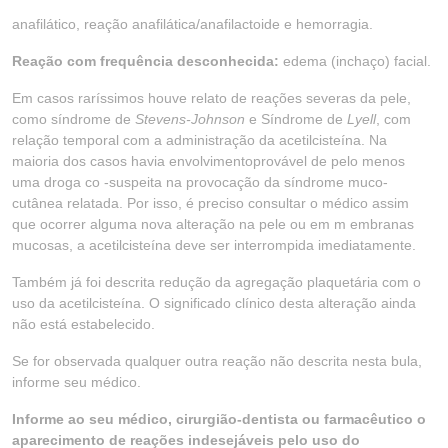
anafilático, reação anafilática/anafilactoide e hemorragia.
Reação com frequência desconhecida:
edema (inchaço) facial.
Em casos raríssimos houve relato de reações severas da pele,
como síndrome de
Stevens-Johnson
e Síndrome de
Lyell
, com
relação temporal com a administração da acetilcisteína. Na
maioria dos casos havia envolvimentoprovável de pelo menos
uma droga co -suspeita na provocação da síndrome muco-
cutânea relatada. Por isso, é preciso consultar o médico assim
que ocorrer alguma nova alteração na pele ou em m embranas
mucosas, a acetilcisteína deve ser interrompida imediatamente.
Também já foi descrita redução da agregação plaquetária com o
uso da acetilcisteína. O significado clínico desta alteração ainda
não está estabelecido.
Se for observada qualquer outra reação não descrita nesta bula,
informe seu médico.
Informe ao seu médico, cirurgião-dentista ou farmacêutico o
aparecimento de reações indesejáveis pelo uso do