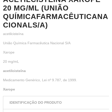
20 MG/ML (UNIÃO
QUÍMICAFARMACÊUTICANA
CIONALS/A)
acetilcisteína
União Química Farmacêutica Nacional S/A
Xarope
20 mg/mL
acetilcisteína
Medicamento Genérico, Lei nº 9.787, de 1999.
Xarope
IDENTIFICAÇÃO DO PRODUTO