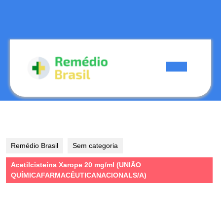
Skip
to
content
Skip
to
content
Open
Button
Remédio Brasil
Sem categoria
Acetilcisteína Xarope 20 mg/ml (UNIÃO
QUÍMICAFARMACÊUTICANACIONALS/A)