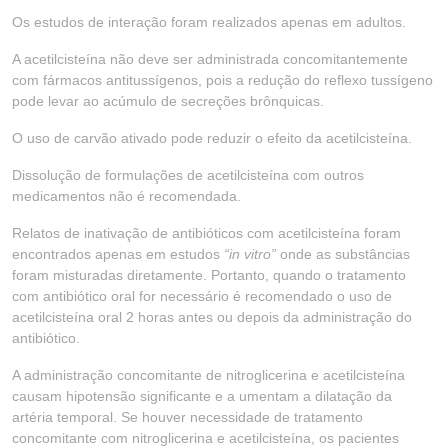
Os estudos de interação foram realizados apenas em adultos.
A acetilcisteína não deve ser administrada concomitantemente
com fármacos antitussígenos, pois a redução do reflexo tussígeno
pode levar ao acúmulo de secreções brônquicas.
O uso de carvão ativado pode reduzir o efeito da acetilcisteína.
Dissolução de formulações de acetilcisteína com outros
medicamentos não é recomendada.
Relatos de inativação de antibióticos com acetilcisteína foram
encontrados apenas em estudos
“in vitro”
onde as substâncias
foram misturadas diretamente. Portanto, quando o tratamento
com antibiótico oral for necessário é recomendado o uso de
acetilcisteína oral 2 horas antes ou depois da administração do
antibiótico.
A administração concomitante de nitroglicerina e acetilcisteína
causam hipotensão significante e a umentam a dilatação da
artéria temporal. Se houver necessidade de tratamento
concomitante com nitroglicerina e acetilcisteína, os pacientes