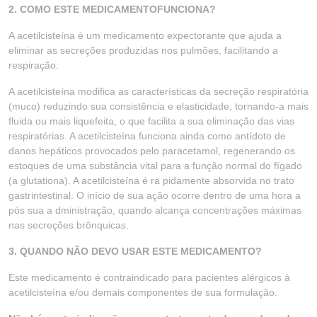
2. COMO ESTE MEDICAMENTOFUNCIONA?
A acetilcisteína é um medicamento expectorante que ajuda a
eliminar as secreções produzidas nos pulmões, facilitando a
respiração.
A acetilcisteína modifica as características da secreção respiratória
(muco) reduzindo sua consistência e elasticidade, tornando-a mais
fluida ou mais liquefeita, o que facilita a sua eliminação das vias
respiratórias. A acetilcisteína funciona ainda como antídoto de
danos hepáticos provocados pelo paracetamol, regenerando os
estoques de uma substância vital para a função normal do fígado
(a glutationa). A acetilcisteína é ra pidamente absorvida no trato
gastrintestinal. O início de sua ação ocorre dentro de uma hora a
pós sua a dministração, quando alcança concentrações máximas
nas secreções brônquicas.
3. QUANDO NÃO DEVO USAR ESTE MEDICAMENTO?
Este medicamento é contraindicado para pacientes alérgicos à
acetilcisteína e/ou demais componentes de sua formulação.