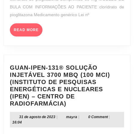
MG
2023
BULA COM INFORMAÇÕES AO PACIENTE cloridrato de
(LABORATÓRIO
pioglitazona Medicamento genérico Lei nº
TEUTO
BRASILEIRO
READ
S/A.)
READ MORE
MORE
GUAN-IPEN-131® SOLUÇÃO
INJETÁVEL 3700 MBQ (100 MCI)
(INSTITUTO DE PESQUISAS
ENERGÉTICAS E NUCLEARES
(IPEN) – CENTRO DE
GUAN-
RADIOFARMÁCIA)
IPEN-
131®
31
mayra
31 de agosto de 2023
|
mayra
|
0 Comment
|
de
16:04
SOLUÇÃO
agosto
INJETÁVEL
de