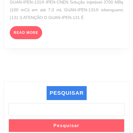
GUAN-IPEN-131® IPEN-CNEN Solução injetável 3700 MBq
3700
2023
(100 mCi) em até 7,0 mL GUAN-IPEN-131® iobenguano
MBQ
(131 I) ATENÇÃO O GUAN-IPEN-131 É
(100
MCI)
READ
(INSTITUTO
READ MORE
MORE
DE
PESQUISAS
ENERGÉTICAS
E
NUCLEARES
(IPEN)
–
CENTRO
PESQUISAR
DE
RADIOFARMÁCIA)
Pesquisar