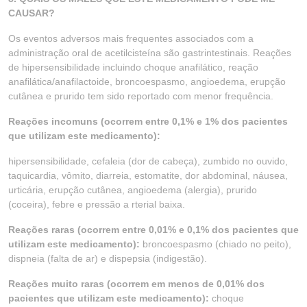
CAUSAR?
Os eventos adversos mais frequentes associados com a
administração oral de acetilcisteína são gastrintestinais. Reações
de hipersensibilidade incluindo choque anafilático, reação
anafilática/anafilactoide, broncoespasmo, angioedema, erupção
cutânea e prurido tem sido reportado com menor frequência.
Reações incomuns (ocorrem entre 0,1% e 1% dos pacientes
que utilizam este medicamento):
hipersensibilidade, cefaleia (dor de cabeça), zumbido no ouvido,
taquicardia, vômito, diarreia, estomatite, dor abdominal, náusea,
urticária, erupção cutânea, angioedema (alergia), prurido
(coceira), febre e pressão a rterial baixa.
Reações raras (ocorrem entre 0,01% e 0,1% dos pacientes que
utilizam este medicamento):
broncoespasmo (chiado no peito),
dispneia (falta de ar) e dispepsia (indigestão).
Reações muito raras (ocorrem em menos de 0,01% dos
pacientes que utilizam este medicamento):
choque