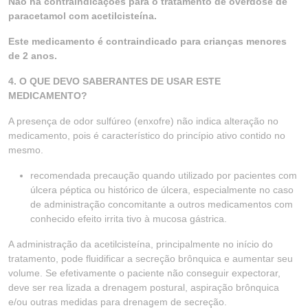
Não há contraindicações para o tratamento de overdose de
paracetamol com acetilcisteína.
Este medicamento é contraindicado para crianças menores
de 2 anos.
4. O QUE DEVO SABERANTES DE USAR ESTE
MEDICAMENTO?
A presença de odor sulfúreo (enxofre) não indica alteração no
medicamento, pois é característico do princípio ativo contido no
mesmo.
recomendada precaução quando utilizado por pacientes com
úlcera péptica ou histórico de úlcera, especialmente no caso
de administração concomitante a outros medicamentos com
conhecido efeito irrita tivo à mucosa gástrica.
A administração da acetilcisteína, principalmente no início do
tratamento, pode fluidificar a secreção brônquica e aumentar seu
volume. Se efetivamente o paciente não conseguir expectorar,
deve ser rea lizada a drenagem postural, aspiração brônquica
e/ou outras medidas para drenagem de secreção.