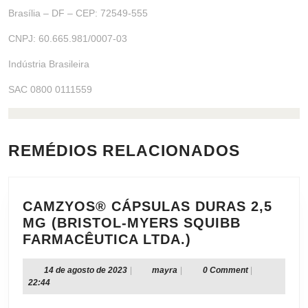
Brasília – DF – CEP: 72549-555
CNPJ: 60.665.981/0007-03
Indústria Brasileira
SAC 0800 0111559
REMÉDIOS RELACIONADOS
CAMZYOS® CÁPSULAS DURAS 2,5
MG (BRISTOL-MYERS SQUIBB
CAMZYOS®
FARMACÊUTICA LTDA.)
CÁPSULAS
DURAS
14
mayra
14 de agosto de 2023
|
mayra
|
0 Comment
|
de
22:44
2,5
agosto
MG
de