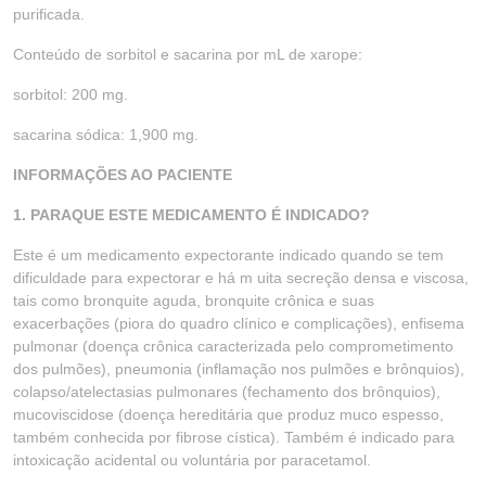
purificada.
Conteúdo de sorbitol e sacarina por mL de xarope:
sorbitol: 200 mg.
sacarina sódica: 1,900 mg.
INFORMAÇÕES AO PACIENTE
1. PARAQUE ESTE MEDICAMENTO É INDICADO?
Este é um medicamento expectorante indicado quando se tem
dificuldade para expectorar e há m uita secreção densa e viscosa,
tais como bronquite aguda, bronquite crônica e suas
exacerbações (piora do quadro clínico e complicações), enfisema
pulmonar (doença crônica caracterizada pelo comprometimento
dos pulmões), pneumonia (inflamação nos pulmões e brônquios),
colapso/atelectasias pulmonares (fechamento dos brônquios),
mucoviscidose (doença hereditária que produz muco espesso,
também conhecida por fibrose cística). Também é indicado para
intoxicação acidental ou voluntária por paracetamol.