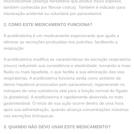
mucoviscidose (doença hereditária que produz muco espesso,
também conhecida por fibrose cística). Também é indicado para
intoxicação acidental ou voluntária por paracetamol.
2. COMO ESTE MEDICAMENTO FUNCIONA?
A acetilcisteína é um medicamento expectorante que ajuda a
eliminar as secreções produzidas nos pulmões, facilitando a
respiração.
A acetilcisteína modifica as características da secreção respiratória
(muco) reduzindo sua consistência e elasticidade, tornando-a mais
fluida ou mais liquefeita, o que facilita a sua eliminação das vias
respiratórias. A acetilcisteína funciona ainda como antídoto de
danos hepáticos provocados pelo paracetamol, regenerando os
estoques de uma substância vital para a função normal do fígado
(a glutationa). A acetilcisteína é rapidamente absorvida no trato
gastrintestinal. O início de sua ação ocorre dentro de uma hora
após sua administração, quando alcança concentrações máximas
nas secreções brônquicas.
3. QUANDO NÃO DEVO USAR ESTE MEDICAMENTO?