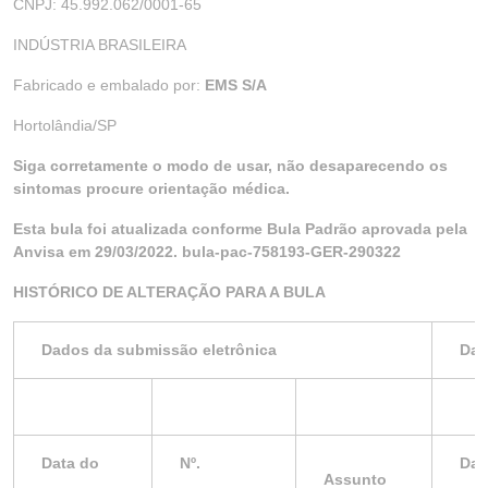
CNPJ: 45.992.062/0001-65
INDÚSTRIA BRASILEIRA
Fabricado e embalado por:
EMS S/A
Hortolândia/SP
Siga corretamente o modo de usar, não desaparecendo os
sintomas procure orientação médica.
Esta bula foi atualizada conforme Bula Padrão aprovada pela
Anvisa em 29/03/2022. bula-pac-758193-GER-290322
HISTÓRICO DE ALTERAÇÃO PARA A BULA
Dados da submissão eletrônica
Dad
Data do
Nº.
Dat
Assunto