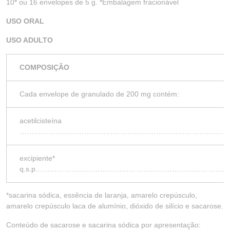
10* ou 16 envelopes de 5 g. *Embalagem fracionável
USO ORAL
USO ADULTO
COMPOSIÇÃO
Cada envelope de granulado de 200 mg contém:
acetilcisteína
……………………………………………………………………………
excipiente*
q.s.p…………………………………………………………………
*sacarina sódica, essência de laranja, amarelo crepúsculo,
amarelo crepúsculo laca de alumínio, dióxido de silício e sacarose.
Conteúdo de sacarose e sacarina sódica por apresentação: