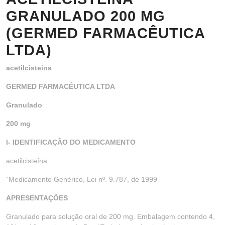
GRANULADO 200 MG
(GERMED FARMACÊUTICA
LTDA)
acetilcisteína
GERMED FARMACÊUTICA LTDA
Granulado
200 mg
I- IDENTIFICAÇÃO DO MEDICAMENTO
acetilcisteína
“Medicamento Genérico, Lei nº. 9.787, de 1999”
APRESENTAÇÕES
Granulado para solução oral de 200 mg. Embalagem contendo 4,