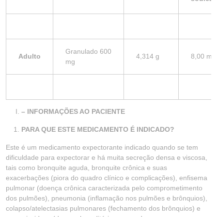
Granulado 600
Adulto
4,314 g
8,00 mg
mg
– INFORMAÇÕES AO PACIENTE
PARA QUE ESTE MEDICAMENTO É INDICADO?
Este é um medicamento expectorante indicado quando se tem
dificuldade para expectorar e há muita secreção densa e viscosa,
tais como bronquite aguda, bronquite crônica e suas
exacerbações (piora do quadro clínico e complicações), enfisema
pulmonar (doença crônica caracterizada pelo comprometimento
dos pulmões), pneumonia (inflamação nos pulmões e brônquios),
colapso/atelectasias pulmonares (fechamento dos brônquios) e