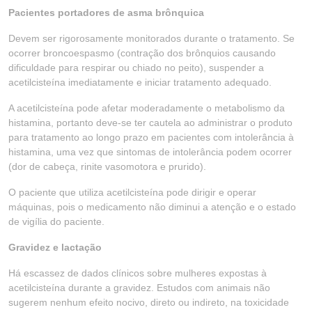
Pacientes portadores de asma brônquica
Devem ser rigorosamente monitorados durante o tratamento. Se
ocorrer broncoespasmo (contração dos brônquios causando
dificuldade para respirar ou chiado no peito), suspender a
acetilcisteína imediatamente e iniciar tratamento adequado.
A acetilcisteína pode afetar moderadamente o metabolismo da
histamina, portanto deve-se ter cautela ao administrar o produto
para tratamento ao longo prazo em pacientes com intolerância à
histamina, uma vez que sintomas de intolerância podem ocorrer
(dor de cabeça, rinite vasomotora e prurido).
O paciente que utiliza acetilcisteína pode dirigir e operar
máquinas, pois o medicamento não diminui a atenção e o estado
de vigília do paciente.
Gravidez e lactação
Há escassez de dados clínicos sobre mulheres expostas à
acetilcisteína durante a gravidez. Estudos com animais não
sugerem nenhum efeito nocivo, direto ou indireto, na toxicidade