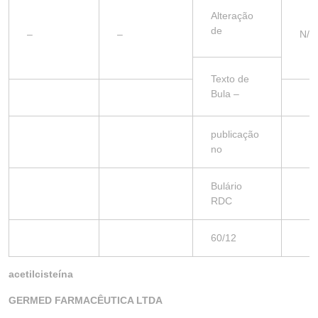
Alteração
de
–
–
N/A
Texto de
Bula –
publicação
no
Bulário
RDC
60/12
acetilcisteína
GERMED FARMACÊUTICA LTDA