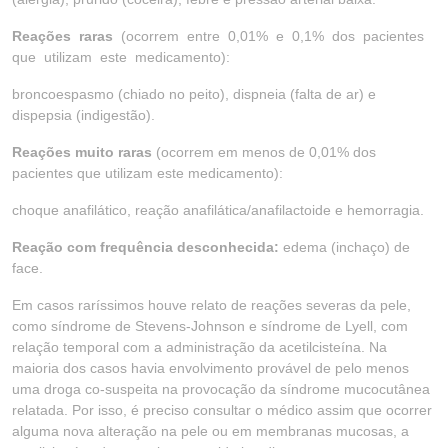
Reações raras
(ocorrem entre 0,01% e 0,1% dos pacientes
que utilizam este medicamento):
broncoespasmo (chiado no peito), dispneia (falta de ar) e
dispepsia (indigestão).
Reações muito raras
(ocorrem em menos de 0,01% dos
pacientes que utilizam este medicamento):
choque anafilático, reação anafilática/anafilactoide e hemorragia.
Reação com frequência desconhecida:
edema (inchaço) de
face.
Em casos raríssimos houve relato de reações severas da pele,
como síndrome de Stevens-Johnson e síndrome de Lyell, com
relação temporal com a administração da acetilcisteína. Na
maioria dos casos havia envolvimento provável de pelo menos
uma droga co-suspeita na provocação da síndrome mucocutânea
relatada. Por isso, é preciso consultar o médico assim que ocorrer
alguma nova alteração na pele ou em membranas mucosas, a