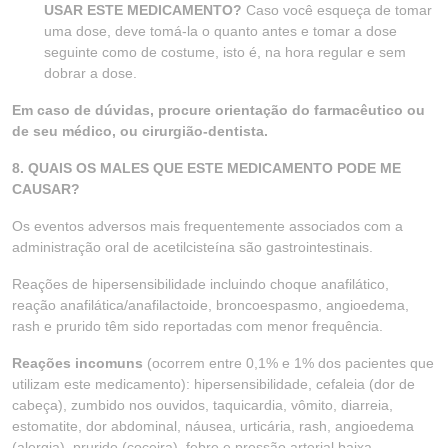
USAR ESTE MEDICAMENTO?
Caso você esqueça de tomar
uma dose, deve tomá-la o quanto antes e tomar a dose
seguinte como de costume, isto é, na hora regular e sem
dobrar a dose.
Em caso de dúvidas, procure orientação do farmacêutico ou
de seu médico, ou cirurgião-dentista.
8. QUAIS OS MALES QUE ESTE MEDICAMENTO PODE ME
CAUSAR?
Os eventos adversos mais frequentemente associados com a
administração oral de acetilcisteína são gastrointestinais.
Reações de hipersensibilidade incluindo choque anafilático,
reação anafilática/anafilactoide, broncoespasmo, angioedema,
rash e prurido têm sido reportadas com menor frequência.
Reações incomuns
(ocorrem entre 0,1% e 1% dos pacientes que
utilizam este medicamento): hipersensibilidade, cefaleia (dor de
cabeça), zumbido nos ouvidos, taquicardia, vômito, diarreia,
estomatite, dor abdominal, náusea, urticária, rash, angioedema
(alergia), prurido (coceira), febre e pressão arterial baixa.