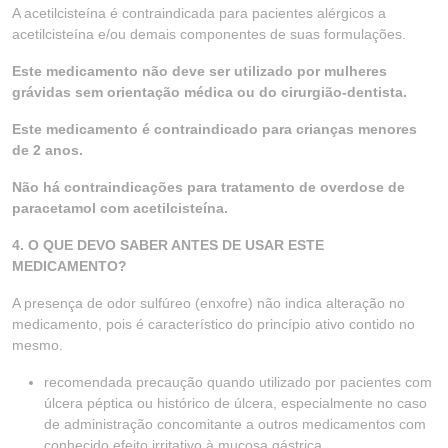
A acetilcisteína é contraindicada para pacientes alérgicos a
acetilcisteína e/ou demais componentes de suas formulações.
Este medicamento não deve ser utilizado por mulheres
grávidas sem orientação médica ou do cirurgião-dentista.
Este medicamento é contraindicado para crianças menores
de 2 anos.
Não há contraindicações para tratamento de overdose de
paracetamol com acetilcisteína.
4. O QUE DEVO SABER ANTES DE USAR ESTE
MEDICAMENTO?
A presença de odor sulfúreo (enxofre) não indica alteração no
medicamento, pois é característico do princípio ativo contido no
mesmo.
recomendada precaução quando utilizado por pacientes com
úlcera péptica ou histórico de úlcera, especialmente no caso
de administração concomitante a outros medicamentos com
conhecido efeito irritativo à mucosa gástrica.