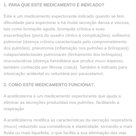
1. PARA QUE ESTE MEDICAMENTO É INDICADO?
Este é um medicamento expectorante indicado quando se tem
dificuldade para expectorar e há muita secreção densa e viscosa,
tais como bronquite aguda, bronquite crônica e suas
exacerbações (piora do quadro clínico e complicações), enfisema
pulmonar (doença crônica caracterizada pelo comprometimento
dos pulmões), pneumonia (inflamação nos pulmões e brônquios),
colapso/atelectasias pulmonares (fechamento dos brônquios),
mucoviscidose (doença hereditária que produz muco espesso,
também conhecida por fibrose cística). Também é indicado para
intoxicação acidental ou voluntária por paracetamol.
2. COMO ESTE MEDICAMENTO FUNCIONA?
A acetilcisteína é um medicamento expectorante que ajuda a
eliminar as secreções produzidas nos pulmões, facilitando a
respiração.
A acetilcisteína modifica as características da secreção respiratória
(muco) reduzindo sua consistência e elasticidade, tornando-a mais
fluida ou mais liquefeita, o que facilita a sua eliminação das vias