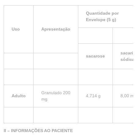
Quantidade por
Envelope (5 g)
Uso
Apresentação
sacarin
sacarose
sódica
Granulado 200
Adulto
4,714 g
8,00 mg
mg
II – INFORMAÇÕES AO PACIENTE