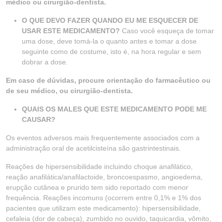
médico ou cirurgião-dentista.
O QUE DEVO FAZER QUANDO EU ME ESQUECER DE
USAR ESTE MEDICAMENTO?
Caso você esqueça de tomar
uma dose, deve tomá-la o quanto antes e tomar a dose
seguinte como de costume, isto é, na hora regular e sem
dobrar a dose.
Em caso de dúvidas, procure orientação do farmacêutico ou
de seu médico, ou cirurgião-dentista.
QUAIS OS MALES QUE ESTE MEDICAMENTO PODE ME
CAUSAR?
Os eventos adversos mais frequentemente associados com a
administração oral de acetilcisteína são gastrintestinais.
Reações de hipersensibilidade incluindo choque anafilático,
reação anafilática/anafilactoide, broncoespasmo, angioedema,
erupção cutânea e prurido tem sido reportado com menor
frequência. Reações incomuns (ocorrem entre 0,1% e 1% dos
pacientes que utilizam este medicamento): hipersensibilidade,
cefaleia (dor de cabeça), zumbido no ouvido, taquicardia, vômito,