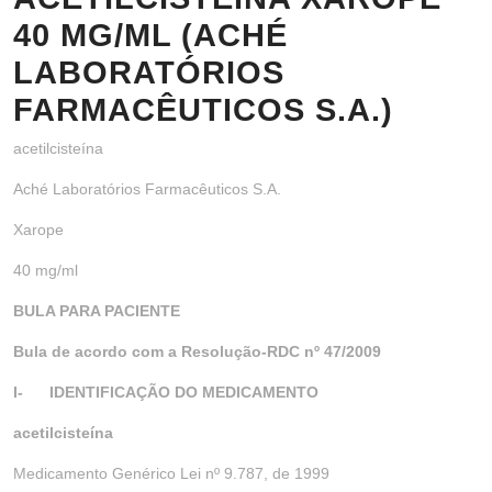
40 MG/ML (ACHÉ
LABORATÓRIOS
FARMACÊUTICOS S.A.)
acetilcisteína
Aché Laboratórios Farmacêuticos S.A.
Xarope
40 mg/ml
BULA PARA PACIENTE
Bula de acordo com a Resolução-RDC nº 47/2009
I- IDENTIFICAÇÃO DO MEDICAMENTO
acetilcisteína
Medicamento Genérico Lei nº 9.787, de 1999