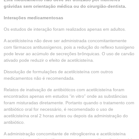
grávidas sem orientação médica ou do cirurgião-dentista.
Interações medicamentosas
Os estudos de interação foram realizados apenas em adultos.
A acetilcisteína não deve ser administrada concomitantemente
com fármacos antitussígenos, pois a redução do reflexo tussígeno
pode levar ao acúmulo de secreções brônquicas. O uso de carvão
ativado pode reduzir o efeito de acetilcisteína.
Dissolução de formulações de acetilcisteína com outros
medicamentos não é recomendada.
Relatos de inativação de antibióticos com acetilcisteína foram
encontrados apenas em estudos “in vitro” onde as substâncias
foram misturadas diretamente. Portanto quando o tratamento com
antibiótico oral for necessário, é recomendado o uso de
acetilcisteína oral 2 horas antes ou depois da administração do
antibiótico.
A administração concomitante de nitroglicerina e acetilcisteína