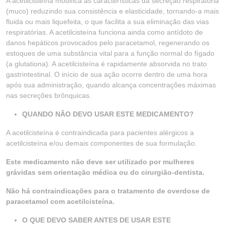
A acetilcisteína modifica as características da secreção respiratória
(muco) reduzindo sua consistência e elasticidade, tornando-a mais
fluida ou mais liquefeita, o que facilita a sua eliminação das vias
respiratórias. A acetilcisteína funciona ainda como antídoto de
danos hepáticos provocados pelo paracetamol, regenerando os
estoques de uma substância vital para a função normal do fígado
(a glutationa). A acetilcisteína é rapidamente absorvida no trato
gastrintestinal. O início de sua ação ocorre dentro de uma hora
após sua administração, quando alcança concentrações máximas
nas secreções brônquicas.
QUANDO NÃO DEVO USAR ESTE MEDICAMENTO?
A acetilcisteína é contraindicada para pacientes alérgicos a
acetilcisteína e/ou demais componentes de sua formulação.
Este medicamento não deve ser utilizado por mulheres
grávidas sem orientação médica ou do cirurgião-dentista.
Não há contraindicações para o tratamento de overdose de
paracetamol com acetilcisteína.
O QUE DEVO SABER ANTES DE USAR ESTE