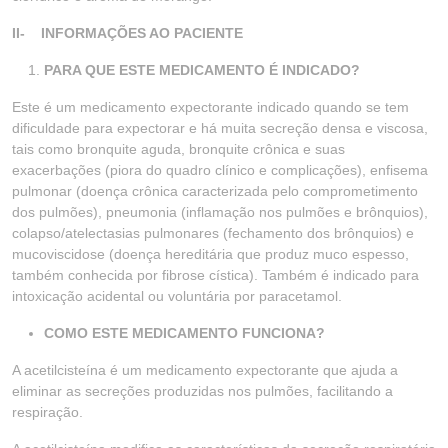
II- INFORMAÇÕES AO PACIENTE
PARA QUE ESTE MEDICAMENTO É INDICADO?
Este é um medicamento expectorante indicado quando se tem
dificuldade para expectorar e há muita secreção densa e viscosa,
tais como bronquite aguda, bronquite crônica e suas
exacerbações (piora do quadro clínico e complicações), enfisema
pulmonar (doença crônica caracterizada pelo comprometimento
dos pulmões), pneumonia (inflamação nos pulmões e brônquios),
colapso/atelectasias pulmonares (fechamento dos brônquios) e
mucoviscidose (doença hereditária que produz muco espesso,
também conhecida por fibrose cística). Também é indicado para
intoxicação acidental ou voluntária por paracetamol.
COMO ESTE MEDICAMENTO FUNCIONA?
A acetilcisteína é um medicamento expectorante que ajuda a
eliminar as secreções produzidas nos pulmões, facilitando a
respiração.