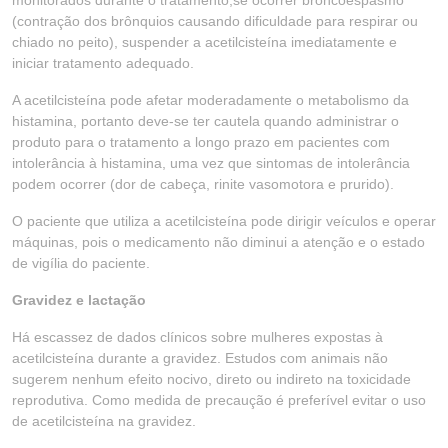
monitorados durante o tratamento;se ocorrer broncoespasmo
(contração dos brônquios causando dificuldade para respirar ou
chiado no peito), suspender a acetilcisteína imediatamente e
iniciar tratamento adequado.
A acetilcisteína pode afetar moderadamente o metabolismo da
histamina, portanto deve-se ter cautela quando administrar o
produto para o tratamento a longo prazo em pacientes com
intolerância à histamina, uma vez que sintomas de intolerância
podem ocorrer (dor de cabeça, rinite vasomotora e prurido).
O paciente que utiliza a acetilcisteína pode dirigir veículos e operar
máquinas, pois o medicamento não diminui a atenção e o estado
de vigília do paciente.
Gravidez e lactação
Há escassez de dados clínicos sobre mulheres expostas à
acetilcisteína durante a gravidez. Estudos com animais não
sugerem nenhum efeito nocivo, direto ou indireto na toxicidade
reprodutiva. Como medida de precaução é preferível evitar o uso
de acetilcisteína na gravidez.