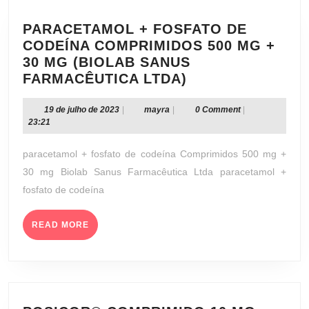
PARACETAMOL + FOSFATO DE
CODEÍNA COMPRIMIDOS 500 MG +
30 MG (BIOLAB SANUS
PARACETAMOL
FARMACÊUTICA LTDA)
+
FOSFATO
19
mayra
19 de julho de 2023
|
mayra
|
0 Comment
|
de
23:21
DE
julho
CODEÍNA
de
paracetamol + fosfato de codeína Comprimidos 500 mg +
COMPRIMIDOS
2023
30 mg Biolab Sanus Farmacêutica Ltda paracetamol +
500
fosfato de codeína
MG
+
READ
30
READ MORE
MORE
MG
(BIOLAB
SANUS
FARMACÊUTICA