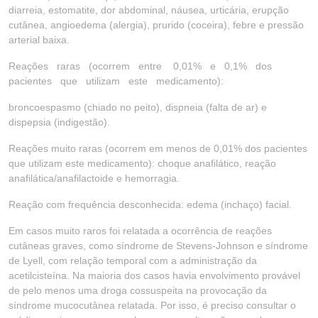
diarreia, estomatite, dor abdominal, náusea, urticária, erupção
cutânea, angioedema (alergia), prurido (coceira), febre e pressão
arterial baixa.
Reações raras (ocorrem entre 0,01% e 0,1% dos
pacientes que utilizam este medicamento):
broncoespasmo (chiado no peito), dispneia (falta de ar) e
dispepsia (indigestão).
Reações muito raras (ocorrem em menos de 0,01% dos pacientes
que utilizam este medicamento): choque anafilático, reação
anafilática/anafilactoide e hemorragia.
Reação com frequência desconhecida: edema (inchaço) facial.
Em casos muito raros foi relatada a ocorrência de reações
cutâneas graves, como síndrome de Stevens-Johnson e síndrome
de Lyell, com relação temporal com a administração da
acetilcisteína. Na maioria dos casos havia envolvimento provável
de pelo menos uma droga cossuspeita na provocação da
síndrome mucocutânea relatada. Por isso, é preciso consultar o