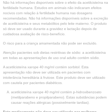
Não há informações disponíveis sobre o efeito da acetilcisteína na
fertilidade humana. Estudos em animais não indicaram efeitos
nocivos com relação à fertilidade humana nas dosagens
recomendadas. Não há informações disponíveis sobre a excreção
de acetilcisteína e seus metabólitos pelo leite materno. O produto
só deve ser usado durante a gravidez e lactação depois de
cuidadosa avaliação de risco-benefício.
O risco para a criança amamentada não pode ser excluído.
Atenção pacientes sob dietas restritivas de sódio: a acetilcisteína
em todas as apresentações de uso oral adulto contém sódio.
A acetilcisteína xarope 40 mg/ml contém sorbitol. Esta
apresentação não deve ser utilizada em pacientes com
intolerância hereditária à frutose. Este produto deve ser utilizado
com cautela por pacientes diabéticos.
acetilcisteína xarope 40 mg/ml contém p-hidroxibenzoato
(metilparabeno e propilparabeno). Estas substâncias podem
causar reações alérgicas (possivelmente tardias).
Este medicamento não deve ser utilizado por mulheres