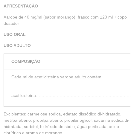
APRESENTAÇÃO
Xarope de 40 mg/ml (sabor morango): frasco com 120 ml + copo
dosador
USO ORAL
USO ADULTO
COMPOSIÇÃO
Cada ml de acetilcisteína xarope adulto contém:
acetilcisteína……………………………………………………
Excipientes: carmelose sódica, edetato dissódico di-hidratado,
metilparabeno, propilparabeno, propilenoglicol, sacarina sódica di-
hidratada, sorbitol, hidróxido de sódio, água purificada, ácido
clorídrico e aroma de morango.